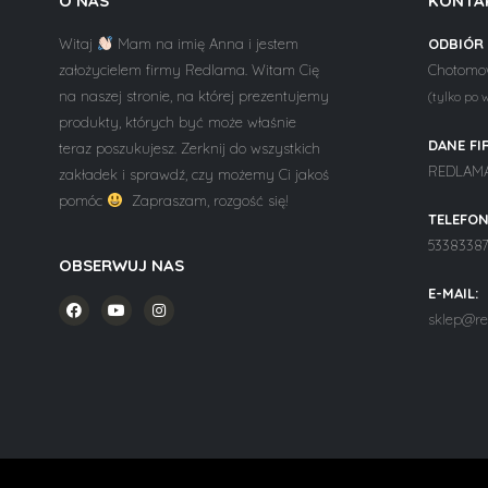
O NAS
KONTA
Witaj
Mam na imię Anna i jestem
ODBIÓR
założycielem firmy Redlama. Witam Cię
Chotomow
na naszej stronie, na której prezentujemy
(tylko po 
produkty, których być może właśnie
DANE FI
teraz poszukujesz. Zerknij do wszystkich
REDLAMA 
zakładek i sprawdź, czy możemy Ci jakoś
pomóc
Zapraszam, rozgość się!
TELEFON
5338338
OBSERWUJ NAS
E-MAIL:
sklep@re