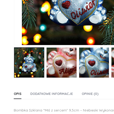
OPIS
DODATKOWE INFORMACJE
OPINIE (0)
Bombka Szklana “Miś z sercem” 9,5cm – Niebieski Wykonana 