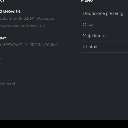
KT
MENU
 ZAMÓWIEŃ:
Dopasione prezenty
ska 8 lok 15, 02-347 Warszawa
O nas
wcześniejszym umówieniu tel. )
Moje konto
RMY:
NIP:5262667110 REGON:142844446
Kontakt
:
77
dlama.pl