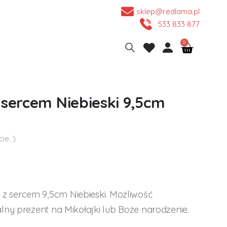
sklep@redlama.pl
533 833 877
sercem Niebieski 9,5cm
ie. )
 sercem 9,5cm Niebieski. Możliwość
lny prezent na Mikołajki lub Boże narodzenie.