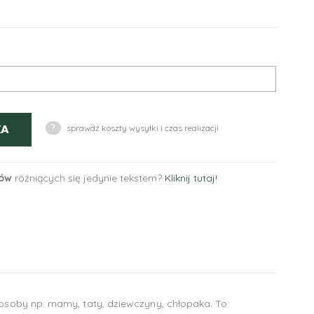
KA
?
sprawdź koszty wysyłki i czas realizacji
tów
różniących się jedynie tekstem?
Kliknij tutaj!
 osoby np. mamy, taty, dziewczyny, chłopaka. To