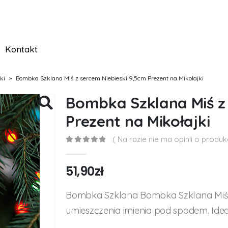
Kontakt
ki
»
Bombka Szklana Miś z sercem Niebieski 9,5cm Prezent na Mikołajki
Bombka Szklana Miś z 
Prezent na Mikołajki
( Na razie nie ma opinii o produkc
0
out of 5
51,90
zł
Bombka Szklana Bombka Szklana Miś z
umieszczenia imienia pod spodem. Idea