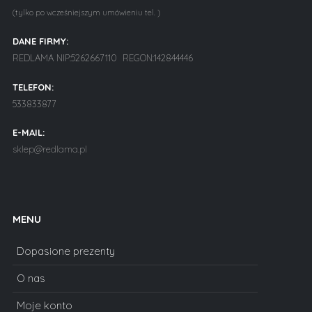
(tylko po wcześniejszym umówieniu tel. )
DANE FIRMY:
REDLAMA NIP:5262667110 REGON:142844446
TELEFON:
533833877
E-MAIL:
sklep@redlama.pl
MENU
Dopasione prezenty
O nas
Moje konto