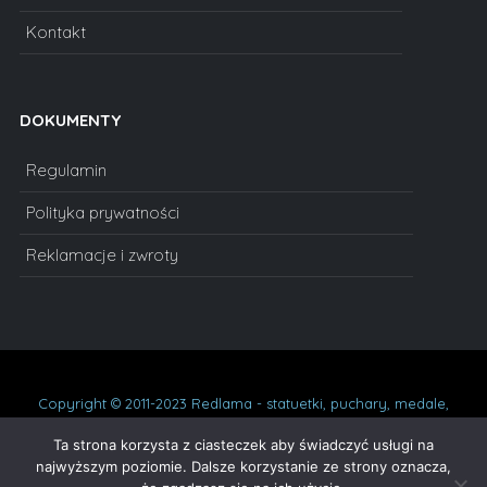
Kontakt
DOKUMENTY
Regulamin
Polityka prywatności
Reklamacje i zwroty
Copyright © 2011-2023 Redlama - statuetki, puchary, medale,
dyplomy, statuetki szklane, prezenty na urodziny, podziękowania,
oskary. Wszelkie prawa zastrzeżone.
Ta strona korzysta z ciasteczek aby świadczyć usługi na
najwyższym poziomie. Dalsze korzystanie ze strony oznacza,