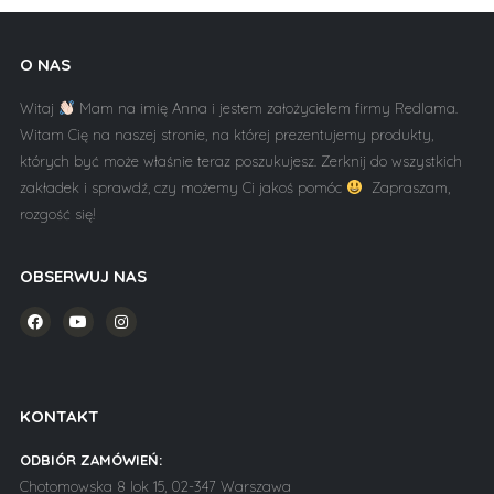
O NAS
Witaj
Mam na imię Anna i jestem założycielem firmy Redlama.
Witam Cię na naszej stronie, na której prezentujemy produkty,
których być może właśnie teraz poszukujesz. Zerknij do wszystkich
zakładek i sprawdź, czy możemy Ci jakoś pomóc
Zapraszam,
rozgość się!
OBSERWUJ NAS
KONTAKT
ODBIÓR ZAMÓWIEŃ:
Chotomowska 8 lok 15, 02-347 Warszawa