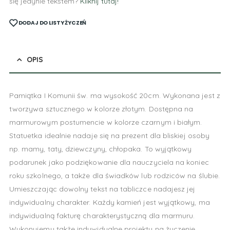
się jedynie tekstem?
Kliknij tutaj!
DODAJ DO LISTY ŻYCZEŃ
OPIS
Pamiątka I Komunii św. ma wysokość 20cm. Wykonana jest z
tworzywa sztucznego w kolorze złotym. Dostępna na
marmurowym postumencie w kolorze czarnym i białym.
Statuetka idealnie nadaje się na prezent dla bliskiej osoby
np. mamy, taty, dziewczyny, chłopaka. To wyjątkowy
podarunek jako podziękowanie dla nauczyciela na koniec
roku szkolnego, a także dla świadków lub rodziców na ślubie.
Umieszczając dowolny tekst na tabliczce nadajesz jej
indywidualny charakter. Każdy kamień jest wyjątkowy, ma
indywidualną fakturę charakterystyczną dla marmuru.
Wykonujemy także indywidualne projekty na życzenie