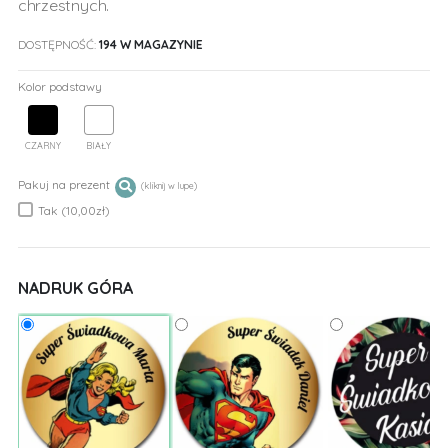
chrzestnych.
DOSTĘPNOŚĆ:
194 W MAGAZYNIE
Kolor podstawy
CZARNY
BIAŁY
Pakuj na prezent
Tak (10,00zł)
NADRUK GÓRA