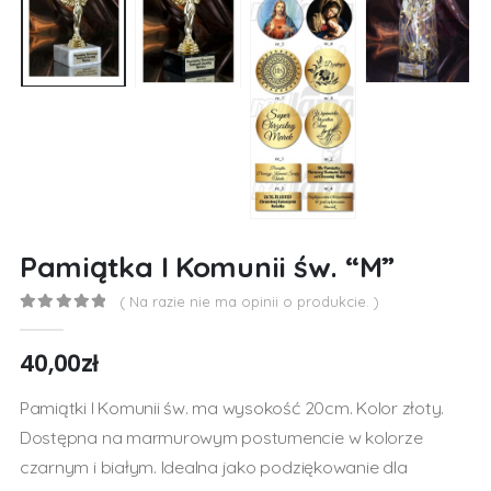
Pamiątka I Komunii św. “M”
( Na razie nie ma opinii o produkcie. )
0
out of 5
40,00
zł
Pamiątki I Komunii św. ma wysokość 20cm. Kolor złoty.
Dostępna na marmurowym postumencie w kolorze
czarnym i białym. Idealna jako podziękowanie dla