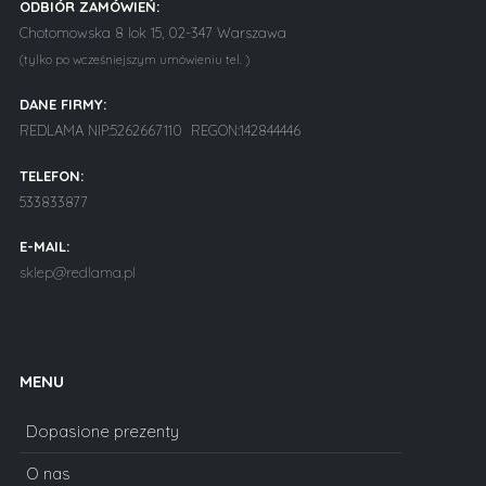
ODBIÓR ZAMÓWIEŃ:
Chotomowska 8 lok 15, 02-347 Warszawa
(tylko po wcześniejszym umówieniu tel. )
DANE FIRMY:
REDLAMA NIP:5262667110 REGON:142844446
TELEFON:
533833877
E-MAIL:
sklep@redlama.pl
MENU
Dopasione prezenty
O nas