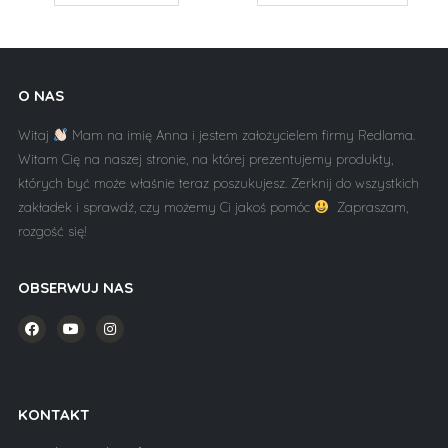
O NAS
Witaj
Mam na imię Anna i jestem założycielem firmy Redlama.
Witam Cię na naszej stronie, na której prezentujemy produkty,
których być może właśnie teraz poszukujesz. Zerknij do wszystkich
zakładek i sprawdź, czy możemy Ci jakoś pomóc
Zapraszam,
rozgość się!
OBSERWUJ NAS
KONTAKT