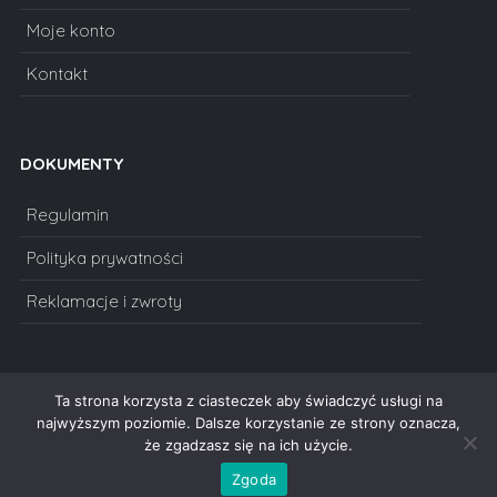
Moje konto
Kontakt
DOKUMENTY
Regulamin
Polityka prywatności
Reklamacje i zwroty
Ta strona korzysta z ciasteczek aby świadczyć usługi na
najwyższym poziomie. Dalsze korzystanie ze strony oznacza,
że zgadzasz się na ich użycie.
Copyright © 2011-2023 Redlama - statuetki, puchary, medale,
dyplomy, statuetki szklane, prezenty na urodziny, podziękowania,
Zgoda
oskary. Wszelkie prawa zastrzeżone.