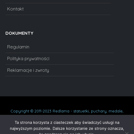
Kontakt
DOKUMENTY
Regulamin
Polityka prywatności
Reklamacje i zwroty
Copyright © 2011-2023 Redlama - statuetki, puchary, medale,
dyplomy, statuetki szklane, prezenty na urodziny, podziękowania,
oskary. Wszelkie prawa zastrzeżone.
Ta strona korzysta z ciasteczek aby świadczyć usługi na
najwyższym poziomie. Dalsze korzystanie ze strony oznacza,