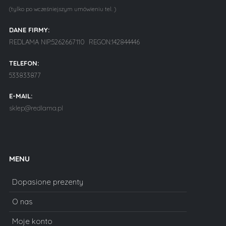
(tylko po wcześniejszym umówieniu tel. )
DANE FIRMY:
REDLAMA NIP:5262667110 REGON:142844446
TELEFON:
533833877
E-MAIL:
sklep@redlama.pl
MENU
Dopasione prezenty
O nas
Moje konto