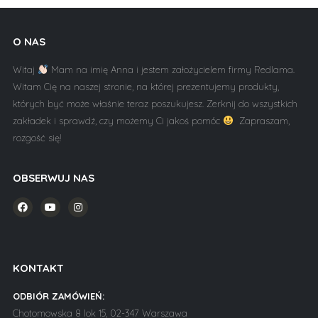
O NAS
Witaj
Mam na imię Anna i jestem założycielem firmy Redlama.
Witam Cię na naszej stronie, na której prezentujemy produkty,
których być może właśnie teraz poszukujesz. Zerknij do wszystkich
zakładek i sprawdź, czy możemy Ci jakoś pomóc
Zapraszam,
rozgość się!
OBSERWUJ NAS
KONTAKT
ODBIÓR ZAMÓWIEŃ:
Chotomowska 8 lok 15, 02-347 Warszawa