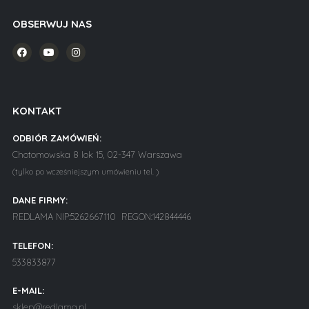
OBSERWUJ NAS
KONTAKT
ODBIÓR ZAMÓWIEŃ:
Chotomowska 8 lok 15, 02-347 Warszawa
(tylko po wcześniejszym umówieniu tel. )
DANE FIRMY:
REDLAMA NIP:5262667110 REGON:142844446
TELEFON:
533833877
E-MAIL:
sklep@redlama.pl