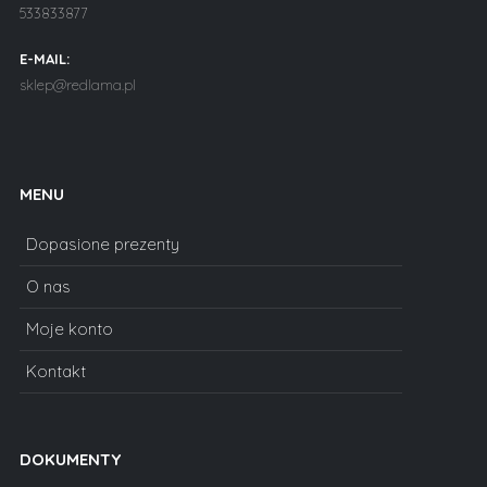
533833877
E-MAIL:
sklep@redlama.pl
MENU
Dopasione prezenty
O nas
Moje konto
Kontakt
DOKUMENTY