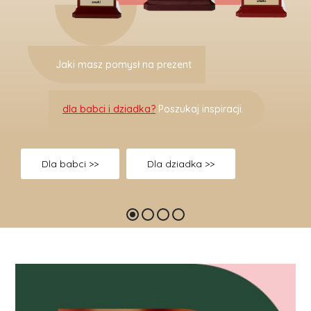
Bombki z
dedykacją
!
Idealny prezent na święta
Dowiedz się więcej >>