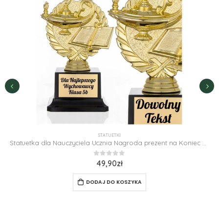
STATUETKI
Statuetka dla Nauczyciela Ucznia Nagroda prezent na Koniec Roku Szkolnego
0
z 5
49,90
zł
DODAJ DO KOSZYKA