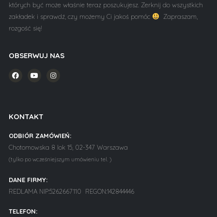
których być może właśnie teraz poszukujesz. Zerknij do wszystkich
zakładek i sprawdź, czy możemy Ci jakoś pomóc
Zapraszam,
rozgość się!
OBSERWUJ NAS
KONTAKT
ODBIÓR ZAMÓWIEŃ:
Chotomowska 8 lok 15, 02-347 Warszawa
(tylko po wcześniejszym umówieniu tel. )
DANE FIRMY:
REDLAMA NIP:5262667110 REGON:142844446
TELEFON: