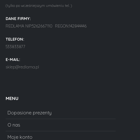
(tylko po wcześniejszym umówieniu tel. )
DANE FIRMY:
REDLAMA NIP:5262667110 REGON:142844446
TELEFON:
533833877
E-MAIL:
sklep@redlama.pl
MENU
Dopasione prezenty
O nas
Moje konto