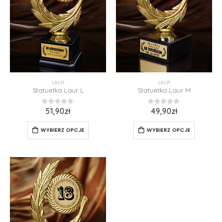
LAUR
LAUR
Statuetka Laur L
Statuetka Laur M
0
z 5
0
z 5
51,90
zł
49,90
zł
WYBIERZ OPCJE
WYBIERZ OPCJE