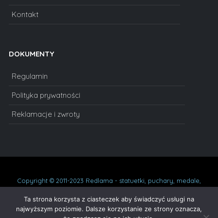
Kontakt
DOKUMENTY
Regulamin
Polityka prywatności
Reklamacje i zwroty
Copyright © 2011-2023 Redlama - statuetki, puchary, medale,
dyplomy, statuetki szklane, prezenty na urodziny, podziękowania,
oskary. Wszelkie prawa zastrzeżone.
Ta strona korzysta z ciasteczek aby świadczyć usługi na
najwyższym poziomie. Dalsze korzystanie ze strony oznacza,