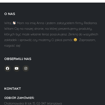
O NAS
Witaj
Mam na imię Anna i jestem założycielem firmy Redlama.
Witam Cię na naszej stronie, na której prezentujemy produkty,
których być może właśnie teraz poszukujesz. Zerknij do wszystkich
zakładek i sprawdź, czy możemy Ci jakoś pomóc
Zapraszam,
rozgość się!
OBSERWUJ NAS
KONTAKT
ODBIÓR ZAMÓWIEŃ:
Chotomowska 8 lok 15, 02-347 Warszawa