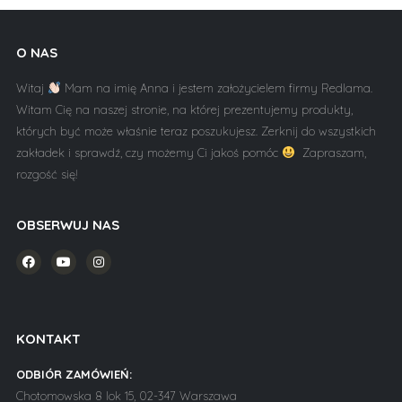
O NAS
Witaj
Mam na imię Anna i jestem założycielem firmy Redlama.
Witam Cię na naszej stronie, na której prezentujemy produkty,
których być może właśnie teraz poszukujesz. Zerknij do wszystkich
zakładek i sprawdź, czy możemy Ci jakoś pomóc
Zapraszam,
rozgość się!
OBSERWUJ NAS
KONTAKT
ODBIÓR ZAMÓWIEŃ:
Chotomowska 8 lok 15, 02-347 Warszawa