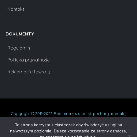
Kontakt
DOKUMENTY
Regulamin
Polityka prywatności
Reklamacje i zwroty
Copyright © 2011-2023 Redlama - statuetki, puchary, medale,
dyplomy, statuetki szklane, prezenty na urodziny, podziękowania,
oskary. Wszelkie prawa zastrzeżone.
Ta strona korzysta z ciasteczek aby świadczyć usługi na
najwyższym poziomie. Dalsze korzystanie ze strony oznacza,