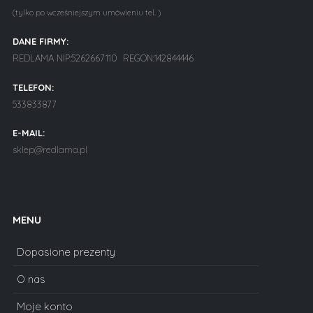
(tylko po wcześniejszym umówieniu tel. )
DANE FIRMY:
REDLAMA NIP:5262667110 REGON:142844446
TELEFON:
533833877
E-MAIL:
sklep@redlama.pl
MENU
Dopasione prezenty
O nas
Moje konto