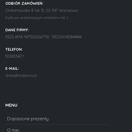
ODBIÓR ZAMÓWIEŃ:
Chotomowska 8 lok 15, 02-347 Warszawa
(tylko po wcześniejszym umówieniu tel. )
DANE FIRMY:
REDLAMA NIP:5262667110 REGON:142844446
TELEFON:
533833877
E-MAIL:
sklep@redlama.pl
MENU
Dopasione prezenty
O nas