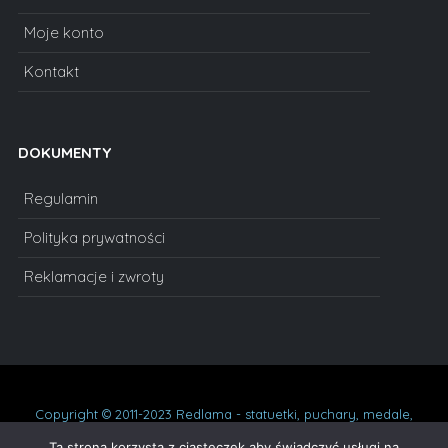
Moje konto
Kontakt
DOKUMENTY
Regulamin
Polityka prywatności
Reklamacje i zwroty
Copyright © 2011-2023 Redlama - statuetki, puchary, medale,
dyplomy, statuetki szklane, prezenty na urodziny, podziękowania,
Ta strona korzysta z ciasteczek aby świadczyć usługi na