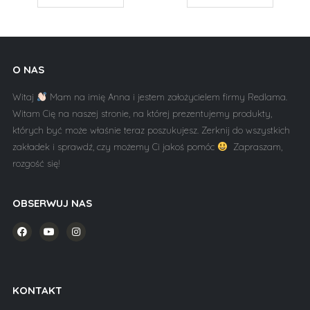
O NAS
Witaj
Mam na imię Anna i jestem założycielem firmy Redlama.
Witam Cię na naszej stronie, na której prezentujemy produkty,
których być może właśnie teraz poszukujesz. Zerknij do wszystkich
zakładek i sprawdź, czy możemy Ci jakoś pomóc
Zapraszam,
rozgość się!
OBSERWUJ NAS
KONTAKT