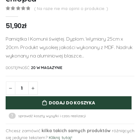
( Na razie nie ma opinii o produkcie. )
0
out of 5
51,90
zł
Pamiątka I Komunii świętej. Dyplom. Wymiary 25cm x
20cm. Produkt wysokiej jakości wykonany z MDF. Nadruk
wykonany na aluminiowej blaszce…
DOSTĘPNOŚĆ:
20 W MAGAZYNIE
DODAJ DO KOSZYKA
?
sprawdź koszty wysyłki i czas realizacji
Chcesz zamówić
kilka takich samych produktów
różniących
się jedynie tekstem?
Kliknij tutaj!