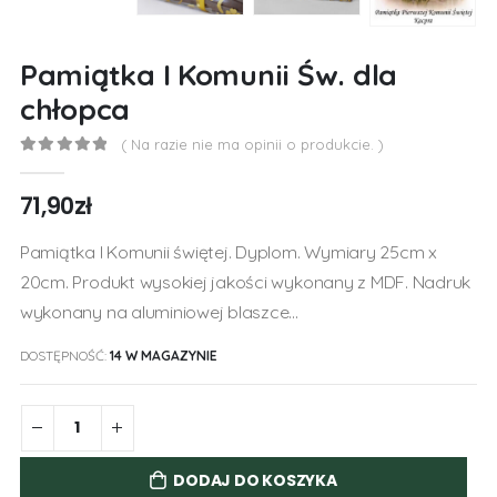
Pamiątka I Komunii Św. dla
chłopca
( Na razie nie ma opinii o produkcie. )
0
out of 5
71,90
zł
Pamiątka I Komunii świętej. Dyplom. Wymiary 25cm x
20cm. Produkt wysokiej jakości wykonany z MDF. Nadruk
wykonany na aluminiowej blaszce…
DOSTĘPNOŚĆ:
14 W MAGAZYNIE
DODAJ DO KOSZYKA