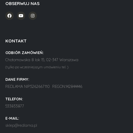
OBSERWUJ NAS
KONTAKT
ODBIÓR ZAMÓWIEŃ:
Chotomowska 8 lok 15, 02-347 Warszawa
(tylko po wcześniejszym umówieniu tel. )
DANE FIRMY:
REDLAMA NIP:5262667110 REGON:142844446
TELEFON:
533833877
E-MAIL:
sklep@redlama.pl