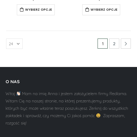
WYBIERZ OPCJE
WYBIERZ OPCJE
1
2
O NAS
Witaj
Mam na imię Anna i jestem założycielem firmy Redlama.
Witam Cię na naszej stronie, na której prezentujemy produkty,
których być może właśnie teraz poszukujesz. Zerknij do wszystkich
zakładek i sprawdź, czy możemy Ci jakoś pomóc
Zapraszam,
rozgość się!