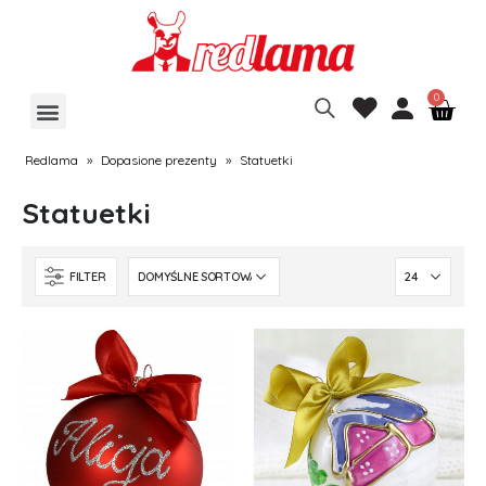
Redlama
»
Dopasione prezenty
»
Statuetki
Statuetki
FILTER