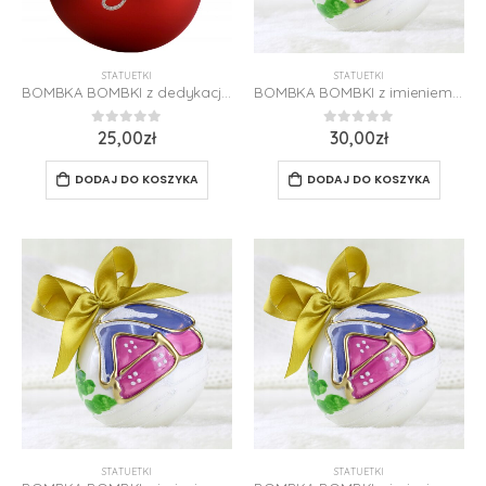
STATUETKI
STATUETKI
BOMBKA BOMBKI z dedykacją Pierwsza Gwiazdka 8cm Polska Szklana Święta
BOMBKA BOMBKI z imieniem dedykacją PREZENT domek
0
z 5
0
z 5
25,00
zł
30,00
zł
DODAJ DO KOSZYKA
DODAJ DO KOSZYKA
STATUETKI
STATUETKI