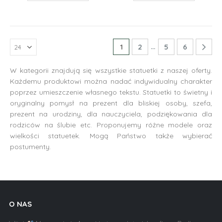
…
1
2
5
6
W kategorii znajdują się wszystkie statuetki z naszej oferty.
Każdemu produktowi można nadać indywidualny charakter
poprzez umieszczenie własnego tekstu. Statuetki to świetny i
oryginalny pomysł na prezent dla bliskiej osoby, szefa,
prezent na urodziny, dla nauczyciela, podziękowania dla
rodziców na ślubie etc. Proponujemy różne modele oraz
wielkości statuetek. Mogą Państwo także wybierać
postumenty.
O NAS