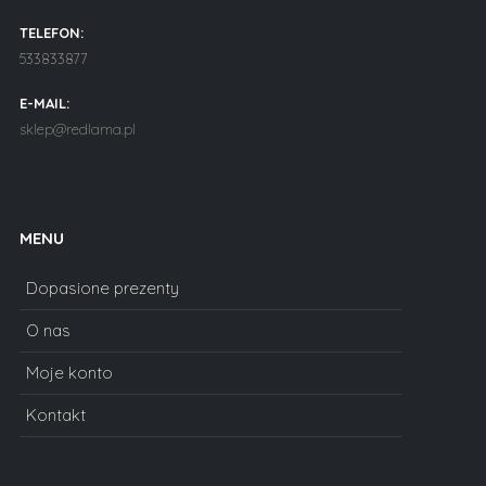
TELEFON:
533833877
E-MAIL:
sklep@redlama.pl
MENU
Dopasione prezenty
O nas
Moje konto
Kontakt