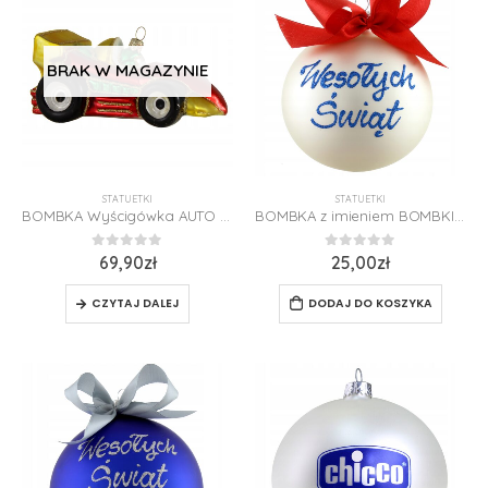
BRAK W MAGAZYNIE
STATUETKI
STATUETKI
BOMBKA Wyścigówka AUTO wyścigowe z Imieniem Samochodzik Autko Formuła Szkło
BOMBKA z imieniem BOMBKI z dedykacją Kula Polska Szklana Prezent Święta 8cm
0
z 5
0
z 5
69,90
zł
25,00
zł
CZYTAJ DALEJ
DODAJ DO KOSZYKA