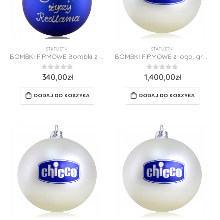
STATUETKI
STATUETKI
BOMBKI FIRMOWE Bombki z Dedykacją Imieniem Komplet 10 szt 10cm Opakowanie
BOMBKI FIRMOWE z logo, grafiką 100 sztuk 8 cm Podziękowanie dla Klientów
0
z 5
0
z 5
340,00
zł
1,400,00
zł
DODAJ DO KOSZYKA
DODAJ DO KOSZYKA