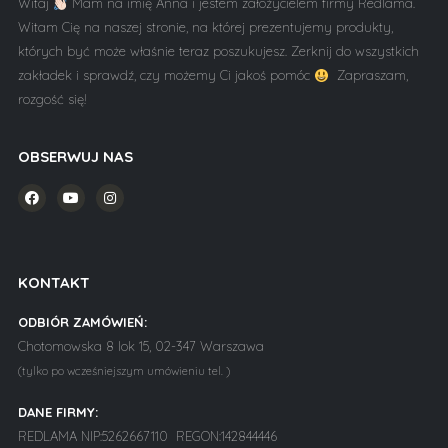
Witaj
Mam na imię Anna i jestem założycielem firmy Redlama.
Witam Cię na naszej stronie, na której prezentujemy produkty,
których być może właśnie teraz poszukujesz. Zerknij do wszystkich
zakładek i sprawdź, czy możemy Ci jakoś pomóc
Zapraszam,
rozgość się!
OBSERWUJ NAS
KONTAKT
ODBIÓR ZAMÓWIEŃ:
Chotomowska 8 lok 15, 02-347 Warszawa
(tylko po wcześniejszym umówieniu tel. )
DANE FIRMY:
REDLAMA NIP:5262667110 REGON:142844446