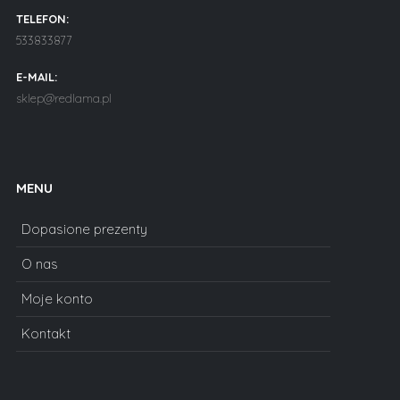
TELEFON:
533833877
E-MAIL:
sklep@redlama.pl
MENU
Dopasione prezenty
O nas
Moje konto
Kontakt