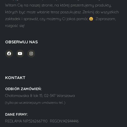
Witam Cię na naszej stronie, na której prezentujemy produkty,
których być może właśnie teraz poszukujesz. Zerknij do wszystkich
zakładek i sprawdź, czy możemy Ci jakoś pomóc
Zapraszam,
rozgość się!
OBSERWUJ NAS
KONTAKT
ODBIÓR ZAMÓWIEŃ:
Chotomowska 8 lok 15, 02-347 Warszawa
(tylko po wcześniejszym umówieniu tel. )
DANE FIRMY:
REDLAMA NIP:5262667110 REGON:142844446