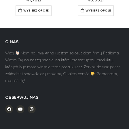
WYBIERZ OPCJE
WYBIERZ OPCJE
O NAS
Witaj
Mam na imię Anna i jestem założycielem firmy Redlama.
Witam Cię na naszej stronie, na której prezentujemy produkty,
których być może właśnie teraz poszukujesz. Zerknij do wszystkich
zakładek i sprawdź, czy możemy Ci jakoś pomóc
Zapraszam,
rozgość się!
OBSERWUJ NAS