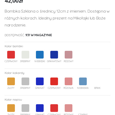
42,00
zł
Bombka Szklana o średnicy 12cm z imieniem. Dostępna w
różnych kolorach. Idealny prezent na Mikołajki lub Boże
narodzenie.
DOSTĘPNOŚĆ:
931 W MAGAZYNIE
Kolor bombki
CZERWONY
SREBRNY
NIEBIESKI
GRANATOWY
RÓŻOWY
Kolor kokardy
ZŁOTY
SREBRNY
GRANAT
CZERWONY
RÓŻOWA
NIEBIESKA
BRAK
Kolor napisu
ZŁOTY
SREBRNY
GRANAT
CZERWONY
RÓŻOWY
CZARNY