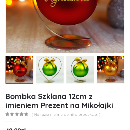
Bombka Szklana 12cm z
imieniem Prezent na Mikołajki
( Na razie nie ma opinii o produkcie. )
0
out of 5