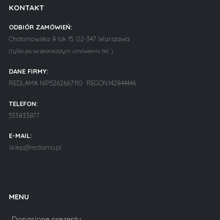
KONTAKT
ODBIÓR ZAMÓWIEŃ:
Chotomowska 8 lok 15, 02-347 Warszawa
(tylko po wcześniejszym umówieniu tel. )
DANE FIRMY:
REDLAMA NIP:5262667110 REGON:142844446
TELEFON:
533833877
E-MAIL:
sklep@redlama.pl
MENU
Dopasione prezenty