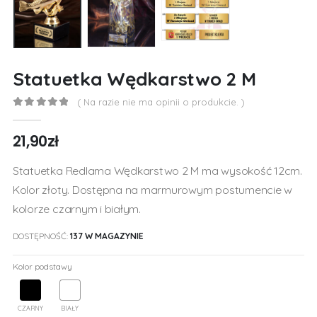
Statuetka Wędkarstwo 2 M
( Na razie nie ma opinii o produkcie. )
0
out of 5
21,90
zł
Statuetka Redlama Wędkarstwo 2 M ma wysokość 12cm.
Kolor złoty. Dostępna na marmurowym postumencie w
kolorze czarnym i białym.
DOSTĘPNOŚĆ:
137 W MAGAZYNIE
Kolor podstawy
CZARNY
BIAŁY