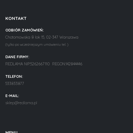
KONTAKT
ODBIÓR ZAMÓWIEŃ:
Chotomowska 8 lok 15, 02-347 Warszawa
(tylko po wcześniejszym umówieniu tel. )
DANE FIRMY:
REDLAMA NIP:5262667110 REGON:142844446
TELEFON:
533833877
E-MAIL:
sklep@redlama.pl
MENU