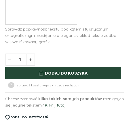
Sprawdź poprawność tekstu pod kątem stylistycznym i
ortograficznym, następnie o elegancki układ tekstu zadba
wykwalifikowany grafik.
DODAJ DO KOSZYKA
?
sprawdź koszty wysyłki i czas realizacji
Chcesz zamówić
kilka takich samych produktów
różniących
się jedynie tekstem?
Kliknij tutaj!
DODAJ DO LISTY ŻYCZEŃ