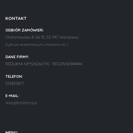
KONTAKT
ODBIÓR ZAMÓWIEŃ:
Chotomowska 8 lok 15, 02-347 Warszawa
(tylko po wcześniejszym umówieniu tel. )
DANE FIRMY:
REDLAMA NIP:5262667110 REGON:142844446
TELEFON:
533833877
E-MAIL:
sklep@redlama.pl
MENU