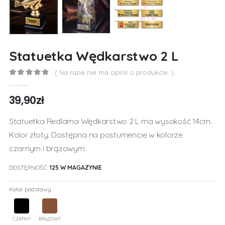
Statuetka Wędkarstwo 2 L
( Na razie nie ma opinii o produkcie. )
0
out of 5
39,90
zł
Statuetka Redlama Wędkarstwo 2 L ma wysokość 14cm.
Kolor złoty. Dostępna na postumencie w kolorze
czarnym i brązowym.
DOSTĘPNOŚĆ:
125 W MAGAZYNIE
Kolor podstawy
CZARNY
BRĄZOWY