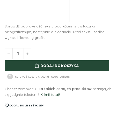
Sprawdź poprawność tekstu pod kątem stylistycznym i
ortograficznym, następnie o elegancki układ tekstu zadba
wykwalifikowany grafik.
DODAJ DO KOSZYKA
?
sprawdź koszty wysyłki i czas realizacji
Chcesz zamówić
kilka takich samych produktów
różniących
się jedynie tekstem?
Kliknij tutaj!
DODAJ DO LISTY ŻYCZEŃ