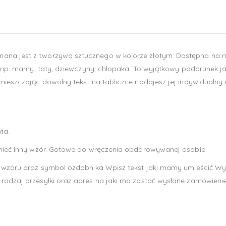
nana jest z tworzywa sztucznego w kolorze złotym. Dostępna na
oby np. mamy, taty, dziewczyny, chłopaka. To wyjątkowy podarunek 
Umieszczając dowolny tekst na tabliczce nadajesz jej indywidualny
ta.
e mieć inny wzór. Gotowe do wręczenia obdarowywanej osobie.
 wzoru oraz symbol ozdobnika Wpisz tekst jaki mamy umieścić Wybier
rodzaj przesyłki oraz adres na jaki ma zostać wysłane zamówienie