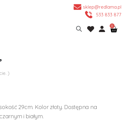
sklep@redlama.pl
533 833 877
”
ie. )
sokość 29cm. Kolor złoty. Dostępna na
zarnym i białym.