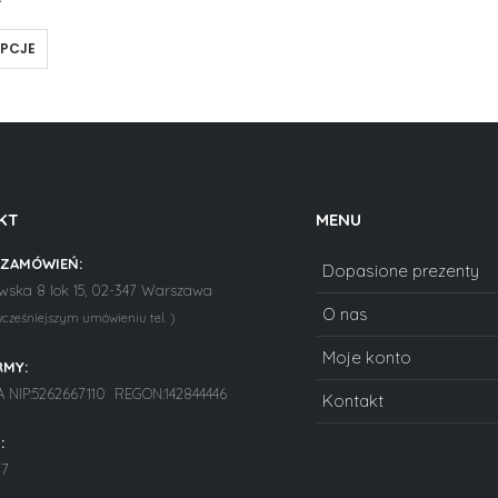
ł
OPCJE
KT
MENU
 ZAMÓWIEŃ:
Dopasione prezenty
ska 8 lok 15, 02-347 Warszawa
O nas
wcześniejszym umówieniu tel. )
Moje konto
RMY:
NIP:5262667110 REGON:142844446
Kontakt
:
77