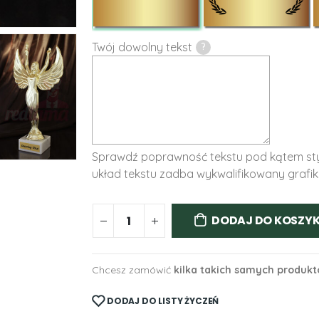
Twój dowolny tekst
?
Sprawdź poprawność tekstu pod kątem styl
układ tekstu zadba wykwalifikowany grafik
DODAJ DO KOSZY
Chcesz zamówić
kilka takich samych produk
DODAJ DO LISTY ŻYCZEŃ