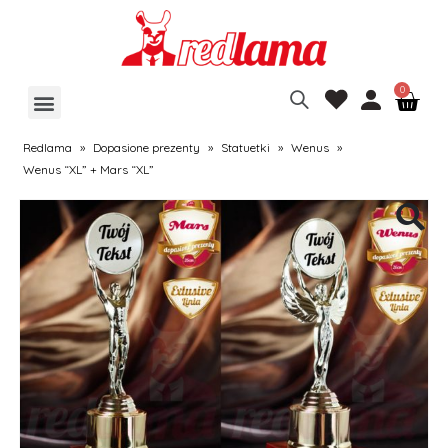
Redlama
»
Dopasione prezenty
»
Statuetki
»
Wenus
»
Wenus “XL” + Mars “XL”