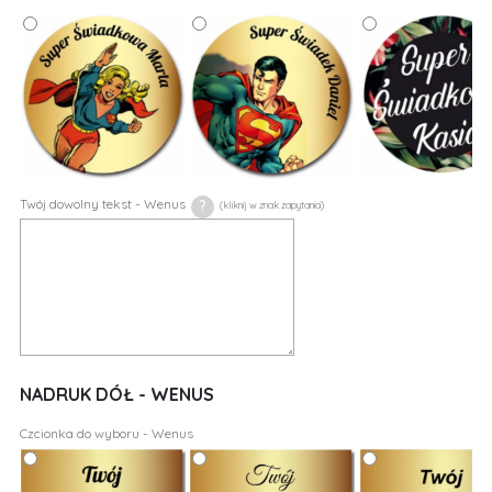
Twój dowolny tekst - Wenus
?
NADRUK DÓŁ - WENUS
Czcionka do wyboru - Wenus