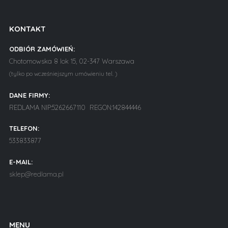
KONTAKT
ODBIÓR ZAMÓWIEŃ:
Chotomowska 8 lok 15, 02-347 Warszawa
(tylko po wcześniejszym umówieniu tel. )
DANE FIRMY:
REDLAMA NIP:5262667110 REGON:142844446
TELEFON:
533833877
E-MAIL:
sklep@redlama.pl
MENU