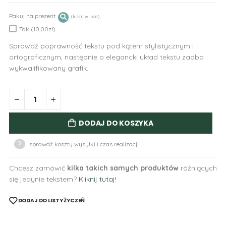
Pakuj na prezent
Tak (10,00zł)
Sprawdź poprawność tekstu pod kątem stylistycznym i
ortograficznym, następnie o elegancki układ tekstu zadba
wykwalifikowany grafik.
DODAJ DO KOSZYKA
?
sprawdź koszty wysyłki i czas realizacji
Chcesz zamówić
kilka takich samych produktów
różniących
się jedynie tekstem?
Kliknij tutaj!
DODAJ DO LISTY ŻYCZEŃ