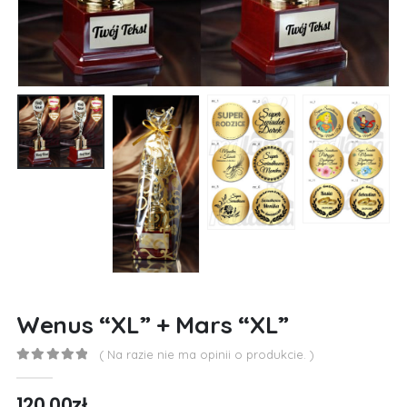
Wenus “XL” + Mars “XL”
( Na razie nie ma opinii o produkcie. )
0
out of 5
120,00
zł