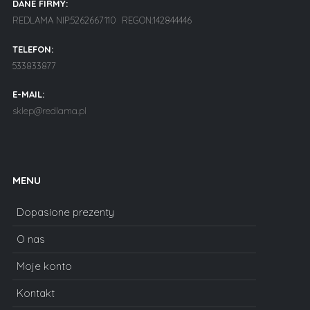
DANE FIRMY:
REDLAMA NIP:5262667110 REGON:142844446
TELEFON:
533833877
E-MAIL:
sklep@redlama.pl
MENU
Dopasione prezenty
O nas
Moje konto
Kontakt