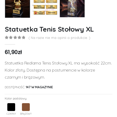
Statuetka Tenis Stołowy XL
( Na razie nie ma opinii o produkcie. )
0
out of 5
61,90
zł
Statuetka Redlama Tenis Stołowy XL ma wysokość 22cm.
Kolor złoty. Dostępna na postumencie w kolorze
czarnym i brązowym.
DOSTĘPNOŚĆ:
147 W MAGAZYNIE
Kolor podstawy
CZARNY
BRĄZOWY