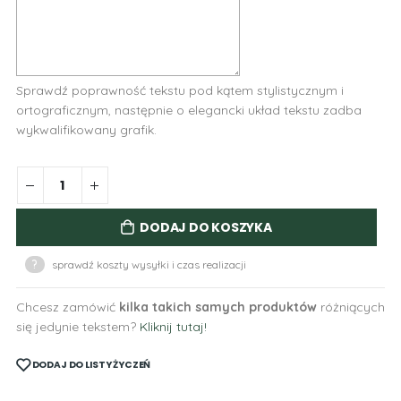
Sprawdź poprawność tekstu pod kątem stylistycznym i
ortograficznym, następnie o elegancki układ tekstu zadba
wykwalifikowany grafik.
DODAJ DO KOSZYKA
?
sprawdź koszty wysyłki i czas realizacji
Chcesz zamówić
kilka takich samych produktów
różniących
się jedynie tekstem?
Kliknij tutaj!
DODAJ DO LISTY ŻYCZEŃ