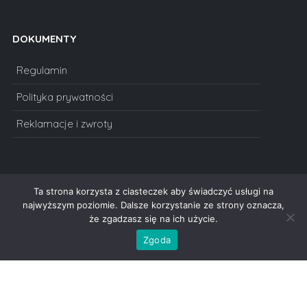
DOKUMENTY
Regulamin
Polityka prywatności
Reklamacje i zwroty
Ta strona korzysta z ciasteczek aby świadczyć usługi na
najwyższym poziomie. Dalsze korzystanie ze strony oznacza,
Copyright © 2011-2023 Redlama - statuetki, puchary, medale,
że zgadzasz się na ich użycie.
dyplomy, statuetki szklane, prezenty na urodziny, podziękowania,
Zgoda
oskary. Wszelkie prawa zastrzeżone.