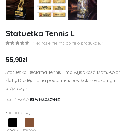
Statuetka Tennis L
( Na razie nie ma opinii o produkcie. )
0
out of 5
55,90
zł
Statuetka Redlama Tennis L ma wysokość 17cm. Kolor
złoty. Dostępna na postumencie w kolorze czarnym i
brązowym.
DOSTĘPNOŚĆ:
151 W MAGAZYNIE
Kolor podstawy
CZARNY
BRĄZOWY