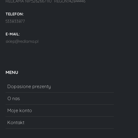
REDLAMA NIP:5262667110 REGON:142844446
TELEFON:
533833877
E-MAIL:
sklep@redlama.pl
MENU
Dopasione prezenty
O nas
Moje konto
Kontakt