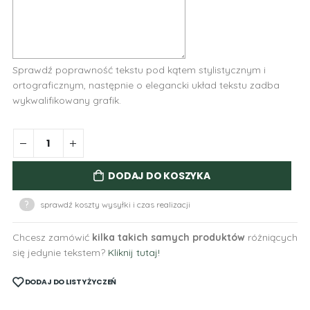
Sprawdź poprawność tekstu pod kątem stylistycznym i
ortograficznym, następnie o elegancki układ tekstu zadba
wykwalifikowany grafik.
DODAJ DO KOSZYKA
?
sprawdź koszty wysyłki i czas realizacji
Chcesz zamówić
kilka takich samych produktów
różniących
się jedynie tekstem?
Kliknij tutaj!
DODAJ DO LISTY ŻYCZEŃ