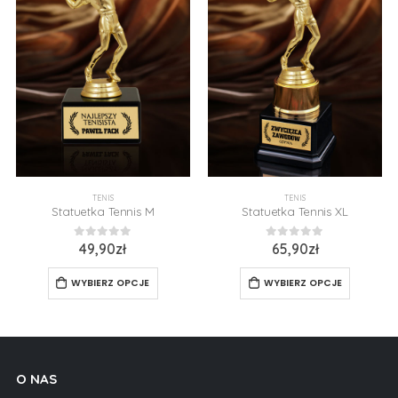
TENIS
TENIS
Statuetka Tennis M
Statuetka Tennis XL
0
z 5
0
z 5
49,90
zł
65,90
zł
WYBIERZ OPCJE
WYBIERZ OPCJE
O NAS