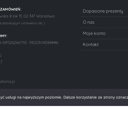
 ZAMÓWIEŃ:
Dopasione prezenty
ska 8 lok 15, 02-347 Warszawa
O nas
wcześniejszym umówieniu tel. )
Moje konto
RMY:
NIP:5262667110 REGON:142844446
Kontakt
:
77
dlama.pl
zyć usługi na najwyższym poziomie. Dalsze korzystanie ze strony oznacz