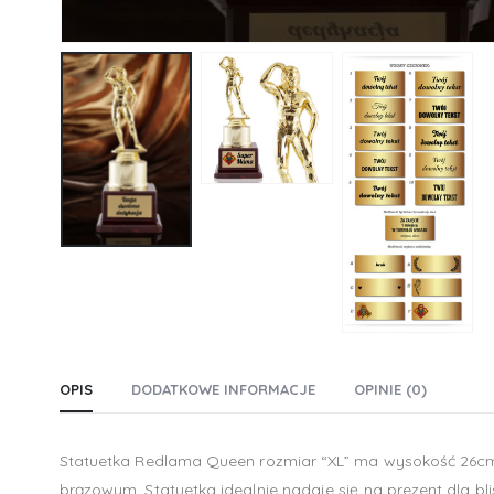
OPIS
DODATKOWE INFORMACJE
OPINIE (0)
Statuetka Redlama Queen rozmiar “XL” ma wysokość 26cm
brązowym. Statuetka idealnie nadaje się na prezent dla 