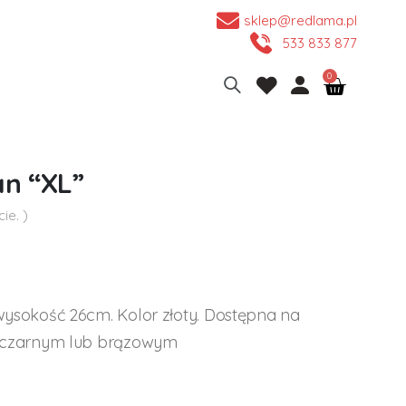
sklep@redlama.pl
533 833 877
n “XL”
ie. )
sokość 26cm. Kolor złoty. Dostępna na
 czarnym lub brązowym