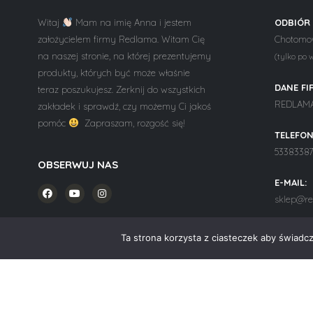
Witaj
Mam na imię Anna i jestem
ODBIÓR
założycielem firmy Redlama. Witam Cię
Chotomow
na naszej stronie, na której prezentujemy
(tylko po 
produkty, których być może właśnie
DANE FI
teraz poszukujesz. Zerknij do wszystkich
REDLAMA 
zakładek i sprawdź, czy możemy Ci jakoś
pomóc
Zapraszam, rozgość się!
TELEFON
5338338
OBSERWUJ NAS
E-MAIL:
sklep@re
Ta strona korzysta z ciasteczek aby świadc