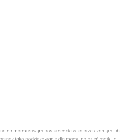
ępna na marmurowym postumencie w kolorze czarnym lub
darunek jako podziękowanie dla mamy na dzień matki, a