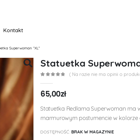
Kontakt
uetka Superwoman “XL”
Statuetka Superwoma
( Na razie nie ma opinii o produkc
0
out of 5
65,00
zł
Statuetka Redlama Superwoman ma wy
marmurowym postumencie w kolorze
DOSTĘPNOŚĆ:
BRAK W MAGAZYNIE