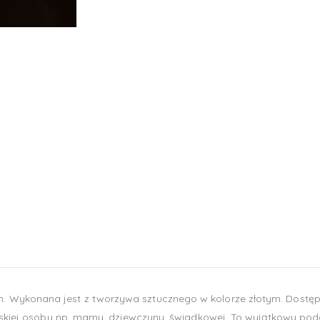
. Wykonana jest z tworzywa sztucznego w kolorze złotym. Dost
bliskiej osoby np. mamy, dziewczyny, świadkowej. To wyjątkowy po