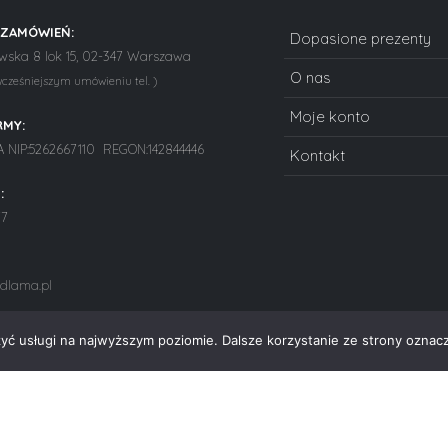
 ZAMÓWIEŃ:
Dopasione prezenty
ska 8 lok 15, 02-347 Warszawa
O nas
wcześniejszym umówieniu tel. )
Moje konto
RMY:
NIP:5262667110 REGON:142844446
Kontakt
:
77
dlama.pl
zyć usługi na najwyższym poziomie. Dalsze korzystanie ze strony oznacz