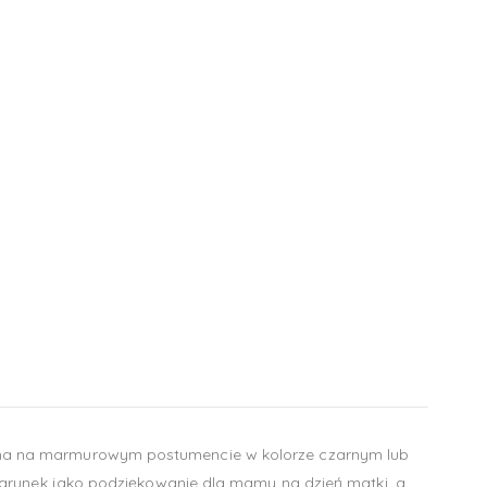
pna na marmurowym postumencie w kolorze czarnym lub
darunek jako podziękowanie dla mamy na dzień matki, a