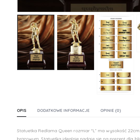
OPIS
DODATKOWE INFORMACJE
OPINIE (0)
Statuetka Redlama Queen rozmiar “L” ma wysokość 22cm.
brązowym. Statuetka idealnie nadaje się na prezent dla 