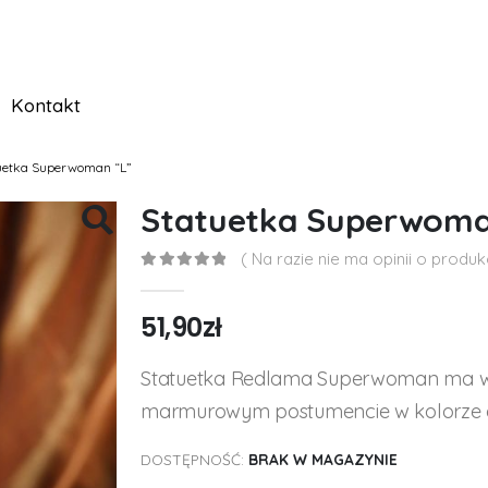
Kontakt
uetka Superwoman “L”
Statuetka Superwoma
( Na razie nie ma opinii o produkc
0
out of 5
51,90
zł
Statuetka Redlama Superwoman ma wy
marmurowym postumencie w kolorze
DOSTĘPNOŚĆ:
BRAK W MAGAZYNIE