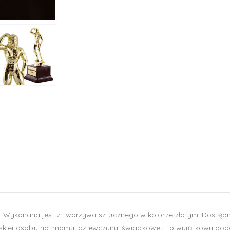
 Wykonana jest z tworzywa sztucznego w kolorze złotym. Dostę
bliskiej osoby np. mamy, dziewczyny, świadkowej. To wyjątkowy po