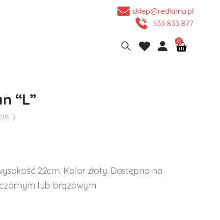
sklep@redlama.pl
533 833 877
n “L”
ie. )
sokość 22cm. Kolor złoty. Dostępna na
 czarnym lub brązowym