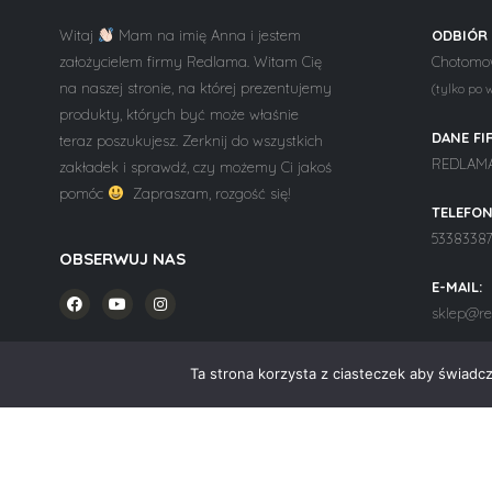
Witaj
Mam na imię Anna i jestem
ODBIÓR
założycielem firmy Redlama. Witam Cię
Chotomow
na naszej stronie, na której prezentujemy
(tylko po 
produkty, których być może właśnie
DANE FI
teraz poszukujesz. Zerknij do wszystkich
REDLAMA 
zakładek i sprawdź, czy możemy Ci jakoś
pomóc
Zapraszam, rozgość się!
TELEFON
5338338
OBSERWUJ NAS
E-MAIL:
sklep@re
Ta strona korzysta z ciasteczek aby świadc