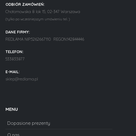
ODBIÓR ZAMÓWIEŃ:
Chotomowska 8 lok 15, 02-347 Warszawa
(tylko po wcześniejszym umówieniu tel. )
DANE FIRMY:
REDLAMA NIP:5262667110 REGON:142844446
TELEFON:
533833877
E-MAIL:
sklep@redlama.pl
MENU
Dopasione prezenty
O nas