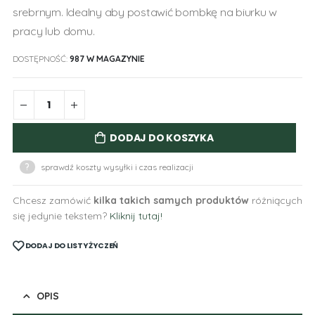
srebrnym. Idealny aby postawić bombkę na biurku w
pracy lub domu.
DOSTĘPNOŚĆ:
987 W MAGAZYNIE
DODAJ DO KOSZYKA
?
sprawdź koszty wysyłki i czas realizacji
Chcesz zamówić
kilka takich samych produktów
różniących
się jedynie tekstem?
Kliknij tutaj!
DODAJ DO LISTY ŻYCZEŃ
OPIS