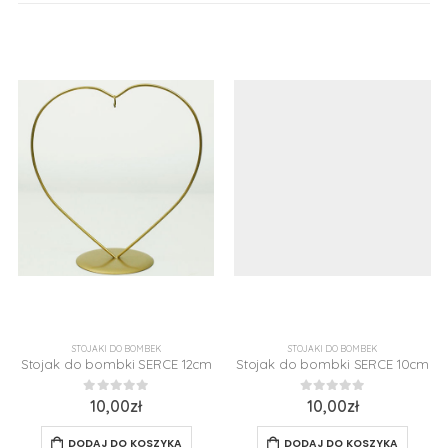
STOJAKI DO BOMBEK
STOJAKI DO BOMBEK
Stojak do bombki SERCE 12cm
Stojak do bombki SERCE 10cm
0
z 5
0
z 5
10,00
zł
10,00
zł
DODAJ DO KOSZYKA
DODAJ DO KOSZYKA