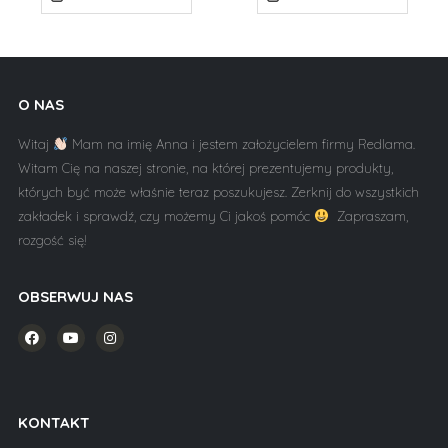
O NAS
Witaj
Mam na imię Anna i jestem założycielem firmy Redlama.
Witam Cię na naszej stronie, na której prezentujemy produkty,
których być może właśnie teraz poszukujesz. Zerknij do wszystkich
zakładek i sprawdź, czy możemy Ci jakoś pomóc
Zapraszam,
rozgość się!
OBSERWUJ NAS
KONTAKT