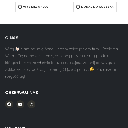
WYBIERZ OPCJE
DODAJ DO KOSZYKA
O NAS
Witaj
Mam na imię Anna i jestem założycielem firmy Redlama.
Witam Cię na naszej stronie, na której prezentujemy produkty,
których być może właśnie teraz poszukujesz. Zerknij do wszystkich
zakładek i sprawdź, czy możemy Ci jakoś pomóc
Zapraszam,
rozgość się!
OBSERWUJ NAS