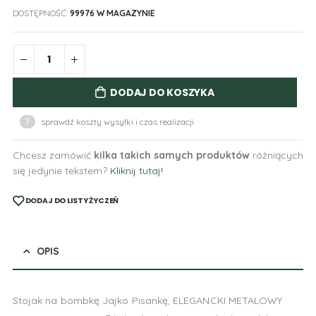
DOSTĘPNOŚĆ:
99976 W MAGAZYNIE
DODAJ DO KOSZYKA
?
sprawdź koszty wysyłki i czas realizacji
Chcesz zamówić
kilka takich samych produktów
różniących
się jedynie tekstem?
Kliknij tutaj!
DODAJ DO LISTY ŻYCZEŃ
OPIS
Stojak na bombkę Jajko Pisankę, ELEGANCKI METALOWY