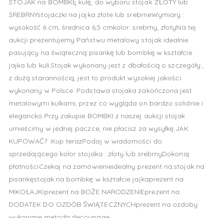
STOJAK na BOMBKĘ kulę, do wyboru stojak ZŁOTY lub
SREBRNYstojaczki na jajka złote lub srebrneWymiary :
wysokość 6 cm, średnica 6,5 cmkolor: srebrny, złotyNa tej
aukcji prezentujemy Państwu metalowy stojak idealnie
pasujący na świąteczną pisankę lub bombkę w kształcie
jajka lub kuli.Stojak wykonany jest z dbałością o szczegóły ,
z dużą starannością, jest to produkt wysokiej jakości
wykonany w Polsce. Podstawa stojaka zakończona jest
metalowymi kulkami, przez co wygląda on bardzo solidnie i
elegancko.Przy zakupie BOMBKI z naszej aukcji stojak
umieścimy w jednej paczce, nie płacisz za wysyłkę.JAK
KUPOWAĆ? :Kup terazPodaj w wiadomości do
sprzedającego kolor stojaka : złoty lub srebrnyDokonaj
płatnościCzekaj na zamówienieidealny prezent na:stojak na
pisankęstojak na bombkę w kształcie jajkaprezent na
MIKOŁAJKIprezent na BOŻE NARODZENIEprezent na
DODATEK DO OZDÓB ŚWIĄTECZNYCHprezent na ozdoby
wykonane metodą decoupage