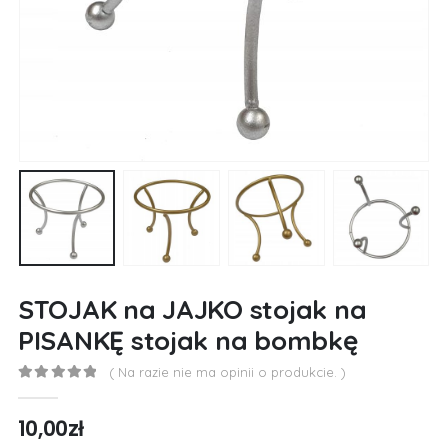
STOJAK na JAJKO stojak na
PISANKĘ stojak na bombkę
( Na razie nie ma opinii o produkcie. )
0
out of 5
10,00
zł