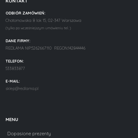
KONTAKT
ODBIÓR ZAMÓWIEŃ:
Chotomowska 8 lok 15, 02-347 Warszawa
(tylko po wcześniejszym umówieniu tel. )
DANE FIRMY:
REDLAMA NIP:5262667110 REGON:142844446
TELEFON:
533833877
E-MAIL:
sklep@redlama.pl
MENU
Dopasione prezenty