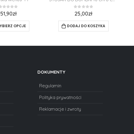
0
z 5
0
z 5
51,90
zł
25,00
zł
YBIERZ OPCJE
DODAJ DO KOSZYKA
DOKUMENTY
Regulamin
Polityka prywatności
Reklamacje i zwroty