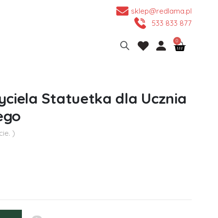
sklep@redlama.pl
533 833 877
ciela Statuetka dla Ucznia
ego
ie. )