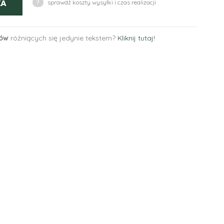
KA
?
sprawdź koszty wysyłki i czas realizacji
tów
różniących się jedynie tekstem?
Kliknij tutaj!