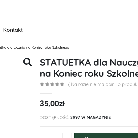
Kontakt
tka dla Ucznia na Koniec roku Szkolnego
STATUETKA dla Nauczy
na Koniec roku Szkoln
( Na razie nie ma opinii o produkc
0
out of 5
35,00
zł
DOSTĘPNOŚĆ:
2997 W MAGAZYNIE