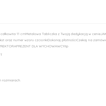
 całkowita 11 cmMetalowa Tabliczka z Twoją dedykacją w cenieJ
 tekst oraz numer wzoru czcionkiDokonaj płatnościCzekaj na zam
DYREKTORAPREZENT DLA WYCHOWAWCYitp
ST
ch rozmiarach.