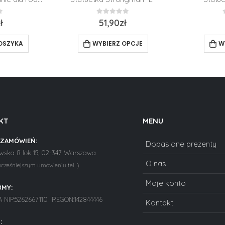
0
z 5
ł
51,90
zł
OSZYKA
WYBIERZ OPCJE
W
KT
MENU
 ZAMÓWIEŃ:
Dopasione prezenty
ska 8 lok 15, 02-347 Warszawa
O nas
wcześniejszym umówieniu tel. )
Moje konto
RMY:
NIP:5262667110 REGON:142844446
Kontakt
: