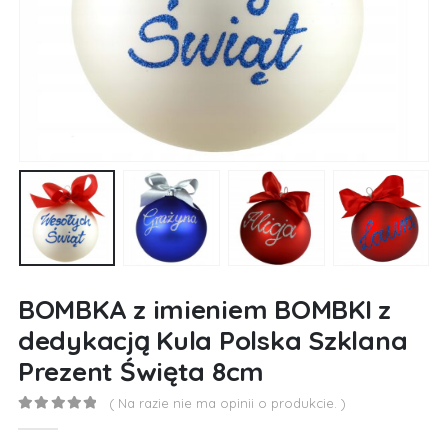
BOMBKA z imieniem BOMBKI z
dedykacją Kula Polska Szklana
Prezent Święta 8cm
( Na razie nie ma opinii o produkcie. )
0
out of 5