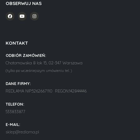
OBSERWUJ NAS
KONTAKT
ODBIÓR ZAMÓWIEŃ:
Chotomowska 8 lok 15, 02-347 Warszawa
(tylko po wcześniejszym umówieniu tel. )
DANE FIRMY:
REDLAMA NIP:5262667110 REGON:142844446
TELEFON:
533833877
E-MAIL:
sklep@redlama.pl