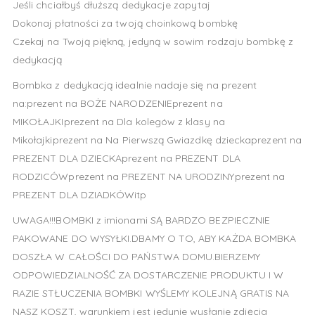
Jeśli chciałbyś dłuższą dedykacje zapytaj
Dokonaj płatności za twoją choinkową bombkę
Czekaj na Twoją piękną, jedyną w sowim rodzaju bombkę z
dedykacją
Bombka z dedykacją idealnie nadaje się na prezent
na:prezent na BOŻE NARODZENIEprezent na
MIKOŁAJKIprezent na Dla kolegów z klasy na
Mikołajkiprezent na Na Pierwszą Gwiazdkę dzieckaprezent na
PREZENT DLA DZIECKAprezent na PREZENT DLA
RODZICÓWprezent na PREZENT NA URODZINYprezent na
PREZENT DLA DZIADKÓWitp
UWAGA!!!BOMBKI z imionami SĄ BARDZO BEZPIECZNIE
PAKOWANE DO WYSYŁKI.DBAMY O TO, ABY KAŻDA BOMBKA
DOSZŁA W CAŁOŚCI DO PAŃSTWA DOMU.BIERZEMY
ODPOWIEDZIALNOŚĆ ZA DOSTARCZENIE PRODUKTU I W
RAZIE STŁUCZENIA BOMBKI WYŚLEMY KOLEJNĄ GRATIS NA
NASZ KOSZT, warunkiem jest jedynie wysłanie zdjęcia