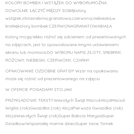
KOLORY BOMBEK I WSTĄŻEK DO WYBORUMOŻNA
DOWOLNIE ŁĄCZYĆ MIĘDZY SOBĄkolory
wstążek:złotasrebrna,granatowa,czerwona,niebieska,w
kratkękolory bombek:CZERWONAGRANATOWABIAŁA
Kolory mogą lekko różnić się odcieniem od prezentowanych
na zdjęciach, jest to spowodowane innymi ustawieniami
ekranu lub monitora.DO WYBORU NAPIS ZŁOTY, SREBRNY,
RÓŻOWY, NIEBIESKI, CZERWONY, CZARNY
OPAKOWANIE OZDOBNE GRATIS!!! Wzór na opakowaniu
może się różnić od prezentowanego na zdjęciu
W OFERCIE POSIADAMY STOJAKI
PRZYKŁADOWE TEKSTY:Wesołych Świąt MaciuśAlicjaMaciuś
Wigilia (rok)Gwiazdka (rok) AlicjaPierwsza Gwiazdka (rok)
AlicjaWesołych Świąt (rok)Super Babcia MarysiaSuper
DziadkowiWspaniałej mamie dzieciSuper tacie Tomek