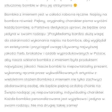
stłuczonej bombki w dniu jej otrzymania
Bombka z imieniem jest w całości robiona ręcznie. Napisy na
bombce również. Piękny, oryginalny charakter pisma wyróżni
każdą bombkę, a Państwa dedykacja sprawi, że będzie ona
jedyna w swoim rodzaju :)Przykładamy bardzo dużą wagę
do staranności wykonania napisu na bombce, aby wyglądał
on estetycznie i przyciągał uwagę.Używamy najwyższej
jakości farb, brokatów i ozdób wyprodukowanych w Polsce,
aby nasza szklana bombka z imieniem była produktem
najwyższej jakości. Nasze bombki to niepowtarzalny prezent,
wykonany ręcznie przez wykwalifikowanych artystów z
wieloletnim stażem.Bombka z imieniem nie tylko zachwyci
obdarowaną osobę, ale będzie piękną ozdobą choinki na
Święta nadając jej niepowtarzalny, indywidualny charakter.
Każda bombka personalizowana jest wyjątkowa i jedyna w
swoim rodzaju. Nie ma drugiej takiej samej!