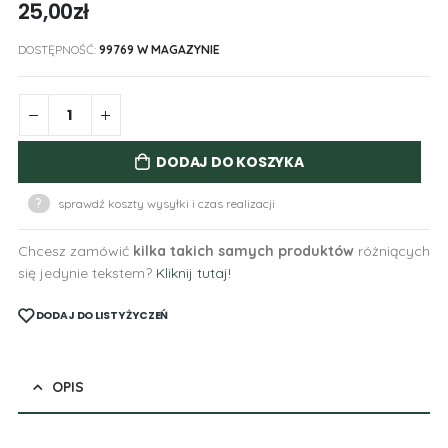
25,00
zł
DOSTĘPNOŚĆ:
99769 W MAGAZYNIE
DODAJ DO KOSZYKA
?
sprawdź koszty wysyłki i czas realizacji
Chcesz zamówić
kilka takich samych produktów
różniących
się jedynie tekstem?
Kliknij tutaj!
DODAJ DO LISTY ŻYCZEŃ
OPIS