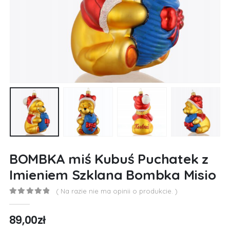
BOMBKA miś Kubuś Puchatek z
Imieniem Szklana Bombka Misio
( Na razie nie ma opinii o produkcie. )
0
out of 5
89,00
zł