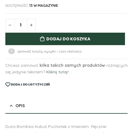
DOSTĘPNOŚĆ:
13 W MAGAZYNIE
DODAJ DO KOSZYKA
?
sprawdź koszty wysyłki i czas realizacji
Chcesz zamówić
kilka takich samych produktów
różniących
się jedynie tekstem?
Kliknij tutaj!
DODAJ DO LISTY ŻYCZEŃ
OPIS
Duża Bombka Kubuś Puchatek z Imieniem. Ręcznie