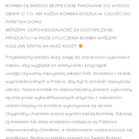
BOMBKI SĄ BARDZO BEZPIECZNIE PAKOWANE DO WYSYŁKI.
DBAMY O TO, ABY KAŻDA BOMBKA DOSZŁA W CAŁOŚCI DO
PAŃSTWA DOMU.
BIERZEMY ODPOWIEDZIALNOŚĆ ZA DOSTARCZENIE
PRODUKTU I W RAZIE STŁUCZENIA BOMBKI WYŚLEMY
KOLEJNĄ GRATIS NA NASZ KOSZT
Przykładamy bardzo dużą wagę do staranności wykonania
napisu, aby wyglądał on estetycznie i przyciągał
uwagę.Używamy najwyższej jakości farb, brokatów i ozdób
wyprodukowanych w Polsce, aby był to produkt najwyższej
jakości. Nasze bombki to niepowtarzalny prezent, wykonany
ręcznie przez wykwalifikowanych artystów z wieloletnim
stażem.Napisy na bombce wykonywane są ręcznie.
Oryginalny charakter pisma wyróżni każdą bombkę. Zdobiąc
ją imieniem lub datą urodzenia nadajecie jej Państwo
niepowtarzalny charakter, a obdarowana osoba poczuje się
wyjątkowa. Będzie to idealny prezent na Święta Bożego