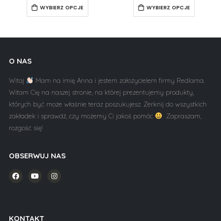
WYBIERZ OPCJE
WYBIERZ OPCJE
O NAS
Witaj
Mam na imię Anna i jestem założycielem firmy Redlama.
Witam Cię na naszej stronie, na której prezentujemy produkty,
których być może właśnie teraz poszukujesz. Zerknij do wszystkich
zakładek i sprawdź, czy możemy Ci jakoś pomóc
Zapraszam,
rozgość się!
OBSERWUJ NAS
KONTAKT