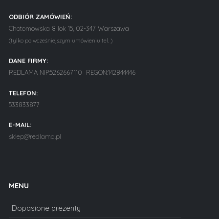
ODBIÓR ZAMÓWIEŃ:
Chotomowska 8 lok 15, 02-347 Warszawa
(tylko po wcześniejszym umówieniu tel. )
DANE FIRMY:
REDLAMA NIP:5262667110 REGON:142844446
TELEFON:
533833877
E-MAIL:
sklep@redlama.pl
MENU
Dopasione prezenty