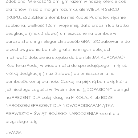
Zdobiona. Wielkość 12 cmTym razem w naszej ofercie coś
dla fanów misia o małym rozumku, ale WIELKIM SERCU
:)KUPUJESZ:Szklana Bombka miś Kubuś Puchatek, ręcznie
zdobiona, wielkość 12cmTwoje imię, data urodzin lub krótka
dedykacja (max 3 słowa) umieszczone na bombce w
bardzo staranny i elegancki sposób GRATIS!Opakowanie do
przechowywania bombki gratis!na innych aukcjach
możliwość dokupienia stojaka do bombkiJAK KUPOWAĆ?
:Kup terazPodaj w wiadomości do sprzedającego imię lub
krótką dedykację (max 3 słowa) do umieszczenia na
bombceDokonaj płatnościCzekaj na piękną bombkę, która
już niedługo zagości w Twoim domu :),,DOPASIONY” pomysł
na:PREZENT DLA całej klasy na MIKOŁAJKIlub BOŻE
NARODZENIEPREZENT DLA NOWORODKAPAMIĄTKA
PIERWSZYCH ŚWIĄT BOŻEGO NARODZENIAPrezent dla
przyszłego taty
UWAGA!!!