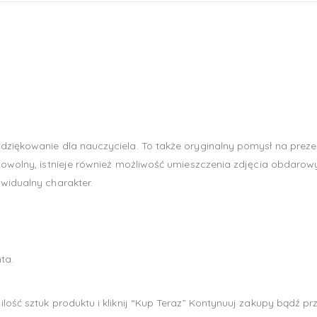
ziękowanie dla nauczyciela. To także oryginalny pomysł na prezent 
dowolny, istnieje również możliwość umieszczenia zdjęcia obdarowy
widualny charakter.
ta.
lość sztuk produktu i kliknij “Kup Teraz” Kontynuuj zakupy bądź pr