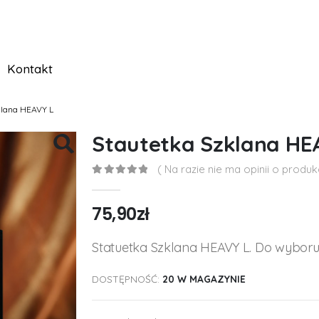
Kontakt
klana HEAVY L
Stautetka Szklana HE
( Na razie nie ma opinii o produkc
0
out of 5
75,90
zł
Statuetka Szklana HEAVY L. Do wyboru r
DOSTĘPNOŚĆ:
20 W MAGAZYNIE