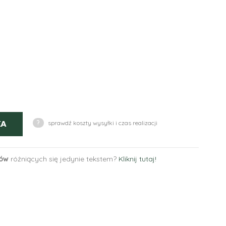
KA
?
sprawdź koszty wysyłki i czas realizacji
tów
różniących się jedynie tekstem?
Kliknij tutaj!