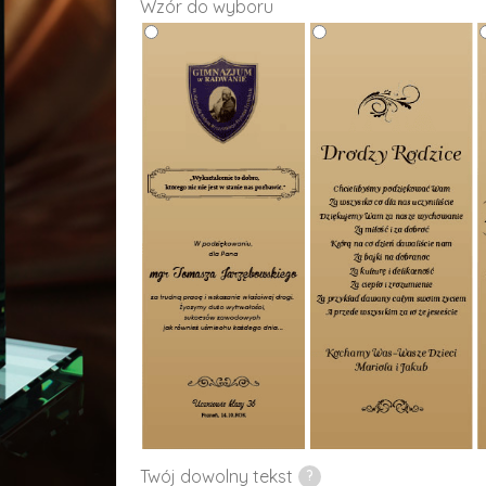
Wzór do wyboru
Twój dowolny tekst
?