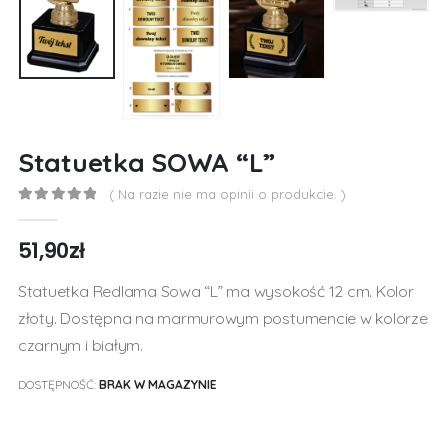
Statuetka SOWA “L”
( Na razie nie ma opinii o produkcie. )
0
out of 5
51,90
zł
Statuetka Redlama Sowa “L” ma wysokość 12 cm. Kolor
złoty. Dostępna na marmurowym postumencie w kolorze
czarnym i białym.
DOSTĘPNOŚĆ:
BRAK W MAGAZYNIE