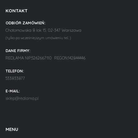
KONTAKT
ODBIÓR ZAMÓWIEŃ:
Chotomowska 8 lok 15, 02-347 Warszawa
(tylko po wcześniejszym umówieniu tel. )
DANE FIRMY:
REDLAMA NIP:5262667110 REGON:142844446
TELEFON:
533833877
E-MAIL:
sklep@redlama.pl
MENU