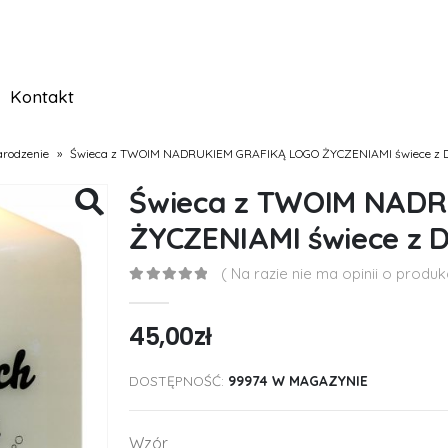
Kontakt
arodzenie
»
Świeca z TWOIM NADRUKIEM GRAFIKĄ LOGO ŻYCZENIAMI świece z D
Świeca z TWOIM NAD
ŻYCZENIAMI świece z 
( Na razie nie ma opinii o produkc
0
out of 5
45,00
zł
DOSTĘPNOŚĆ:
99974 W MAGAZYNIE
Wzór