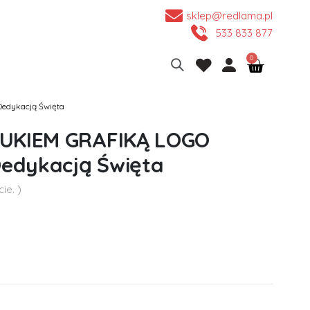
sklep@redlama.pl
533 833 877
edykacją Święta
RUKIEM GRAFIKĄ LOGO
Dedykacją Święta
ie. )