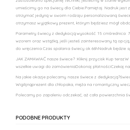
zastosowaniu specjalnej techniki, jesteśmy w stanie wyk
umieścimy go na świecy dla Ciebie.Pamiętaj. Nadruk jest
otrzymać jedyną w swoim rodzaju personalizowaną świecę. 
otrzymasz wyjątkowy prezent, którym będziesz mógł obda
Parametry świecy z dedykacją:wysokość: 15 cmśrednica: 7
wzorem oraz wstążką, jeśli jesteś zainteresowany tą op
do wręczenia.Czas spalania świecy ok 66hNadruk będzie spa
JAK ZAMAWIAĆ nasze świece? :Kliknij przycisk Kup teraz
wszelkie uwagi do zamówieniaDokonaj płatnościCzekaj na
Na jakie okazje polecamy nasze świece z dedykacją?świe
Wigilijnąprezent dla chłopaka, męża na romantyczny wiecz
Polecamy po zapaleniu odczekać, aż cała powierzchnia świe
PODOBNE PRODUKTY