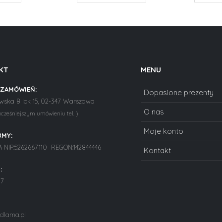
KT
MENU
 ZAMÓWIEŃ:
Dopasione prezenty
ska 8 lok 15, 02-347 Warszawa
O nas
wcześniejszym umówieniu tel. )
Moje konto
RMY:
NIP:5262667110 REGON:142844446
Kontakt
:
77
dlama.pl