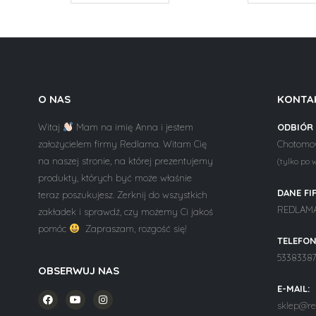
O NAS
KONTA
Witaj
Mam na imię Anna i jestem
ODBIÓR
założycielem firmy Redlama. Witam Cię
Chotomow
na naszej stronie, na której prezentujemy
(tylko po 
produkty, których być może właśnie
DANE FI
teraz poszukujesz. Zerknij do wszystkich
REDLAMA 
zakładek i sprawdź, czy możemy Ci jakoś
pomóc
Zapraszam, rozgość się!
TELEFON
5338338
OBSERWUJ NAS
E-MAIL:
sklep@re