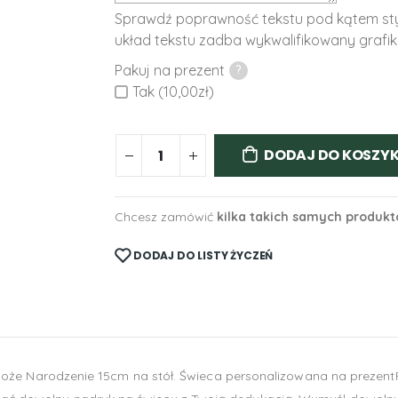
Sprawdź poprawność tekstu pod kątem styl
układ tekstu zadba wykwalifikowany grafik
Pakuj na prezent
?
Tak (10,00zł)
DODAJ DO KOSZY
Chcesz zamówić
kilka takich samych produk
DODAJ DO LISTY ŻYCZEŃ
 Narodzenie 15cm na stół. Świeca personalizowana na prezentPr