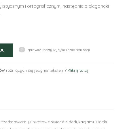
istycznym i ortograficznym, następnie o elegancki
.
KA
?
sprawdź koszty wysyłki i czas realizacji
tów
różniących się jedynie tekstem?
Kliknij tutaj!
zedstawiamy unikatowe świece z dedykacjami. Dzięki