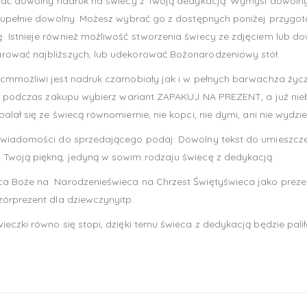
onać dowolny nadruk na świecy z Twoją dedykacją. Wymyśl dowolny
 zupełnie dowolny. Możesz wybrać go z dostępnych poniżej przygot
Istnieje również możliwość stworzenia świecy ze zdjęciem lub dowo
rować najbliższych, lub udekorować Bożonarodzeniowy stół.
cmmożliwi jest nadruk czarnobiały jak i w pełnych barwachza życ
cją, podczas zakupu wybierz wariant ZAPAKUJ NA PREZENT, a już 
lał się ze świecą równomiernie, nie kopci, nie dymi, ani nie wydz
W wiadomości do sprzedającego podaj: Dowolny tekst do umieszcz
 Twoją piękną, jedyną w sowim rodzaju świecę z dedykacją
ca Boże na Narodzenieświeca na Chrzest Świętyświeca jako preze
órprezent dla dziewczynyitp.
czki równo się stopi, dzięki temu świeca z dedykacją będzie palił