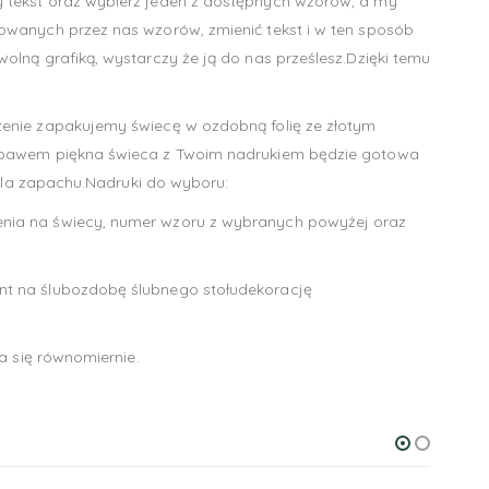
 tekst oraz wybierz jeden z dostępnych wzorów, a my
owanych przez nas wzorów, zmienić tekst i w ten sposób
lną grafiką, wystarczy że ją do nas prześlesz.Dzięki temu
zenie zapakujemy świecę w ozdobną folię ze złotym
niebawem piękna świeca z Twoim nadrukiem będzie gotowa
iela zapachu.Nadruki do wyboru:
enia na świecy, numer wzoru z wybranych powyżej oraz
nt na ślubozdobę ślubnego stołudekorację
a się równomiernie.