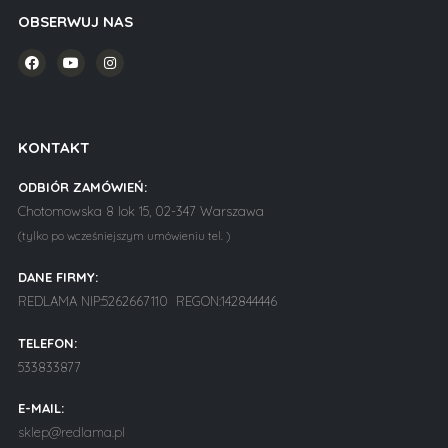
OBSERWUJ NAS
KONTAKT
ODBIÓR ZAMÓWIEŃ:
Chotomowska 8 lok 15, 02-347 Warszawa
(tylko po wcześniejszym umówieniu tel. )
DANE FIRMY:
REDLAMA NIP:5262667110 REGON:142844446
TELEFON:
533833877
E-MAIL:
sklep@redlama.pl