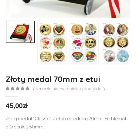
Złoty medal 70mm z etui
( Na razie nie ma opinii o produkcie. )
0
out of 5
45,00
zł
Złoty medal “Classic” z etui o średnicy 70mm. Emblemat
o średnicy 50mm.