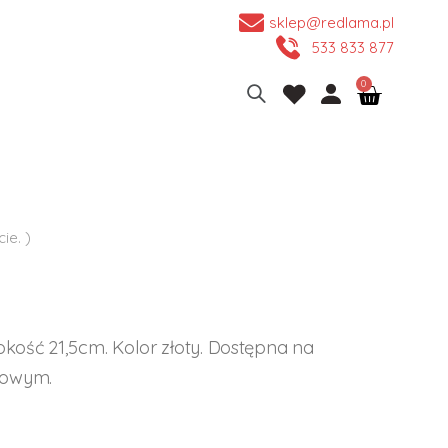
sklep@redlama.pl
533 833 877
ie. )
ość 21,5cm. Kolor złoty. Dostępna na
zowym.