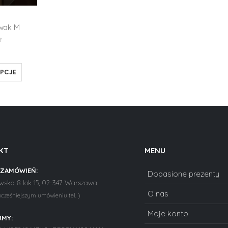
ywak M
ł
OPCJE
KT
MENU
 ZAMÓWIEŃ:
Dopasione prezenty
ska 8 lok 15, 02-347 Warszawa
O nas
wcześniejszym umówieniu tel. )
Moje konto
RMY: