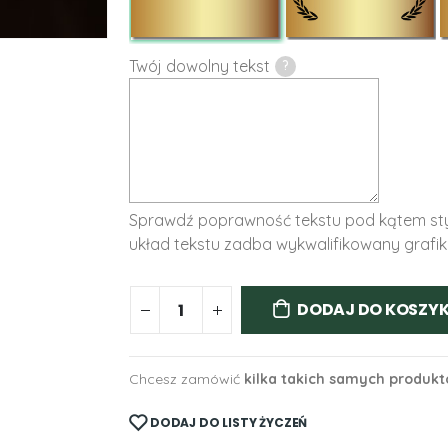
Twój dowolny tekst
?
Sprawdź poprawność tekstu pod kątem styl
układ tekstu zadba wykwalifikowany grafik
DODAJ DO KOSZY
Chcesz zamówić
kilka takich samych produk
DODAJ DO LISTY ŻYCZEŃ