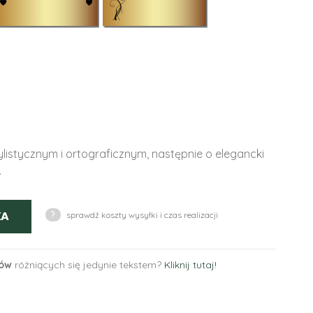
istycznym i ortograficznym, następnie o elegancki
.
KA
?
sprawdź koszty wysyłki i czas realizacji
tów
różniących się jedynie tekstem?
Kliknij tutaj!