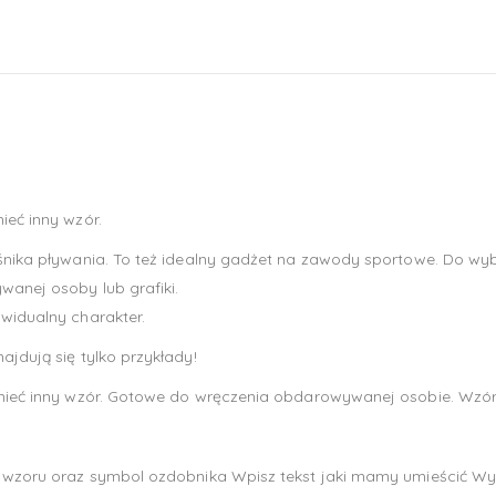
ieć inny wzór.
śnika pływania. To też idealny gadżet na zawody sportowe. Do wyb
wanej osoby lub grafiki.
widualny charakter.
ajdują się tylko przykłady!
 mieć inny wzór. Gotowe do wręczenia obdarowywanej osobie. Wzór f
 wzoru oraz symbol ozdobnika Wpisz tekst jaki mamy umieścić Wybier