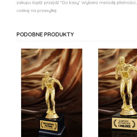
zakupu bądź przejdź “Do kasy” Wybierz metodę płatności, 
czekaj na przesyłkę
PODOBNE PRODUKTY