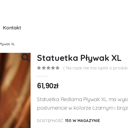
Kontakt
Pływak XL
Statuetka Pływak XL
( Na razie nie ma opinii o produkc
0
out of 5
61,90
zł
Statuetka Redlama Pływak XL ma wysok
postumencie w kolorze czarnym i brą
DOSTĘPNOŚĆ:
150 W MAGAZYNIE