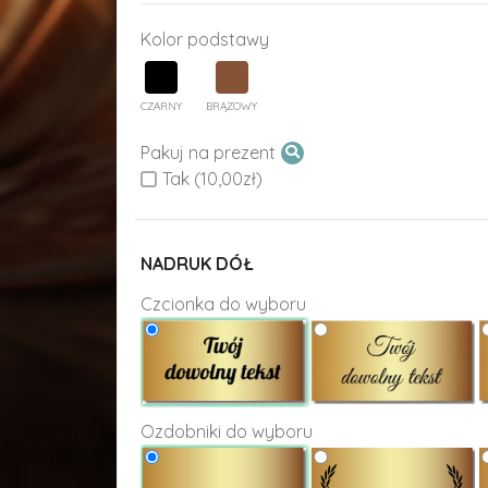
Kolor podstawy
CZARNY
BRĄZOWY
Pakuj na prezent
Tak (10,00zł)
NADRUK DÓŁ
Czcionka do wyboru
Ozdobniki do wyboru