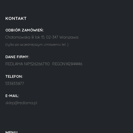
KONTAKT
ODBIÓR ZAMÓWIEŃ:
Chotomowska 8 lok 15, 02-347 Warszawa
(tylko po wcześniejszym umówieniu tel. )
DANE FIRMY:
REDLAMA NIP:5262667110 REGON:142844446
TELEFON:
533833877
E-MAIL:
sklep@redlama.pl
MENU