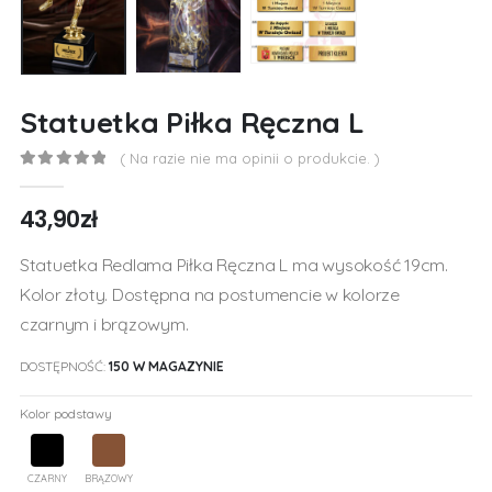
Statuetka Piłka Ręczna L
( Na razie nie ma opinii o produkcie. )
0
out of 5
43,90
zł
Statuetka Redlama Piłka Ręczna L ma wysokość 19cm.
Kolor złoty. Dostępna na postumencie w kolorze
czarnym i brązowym.
DOSTĘPNOŚĆ:
150 W MAGAZYNIE
Kolor podstawy
CZARNY
BRĄZOWY