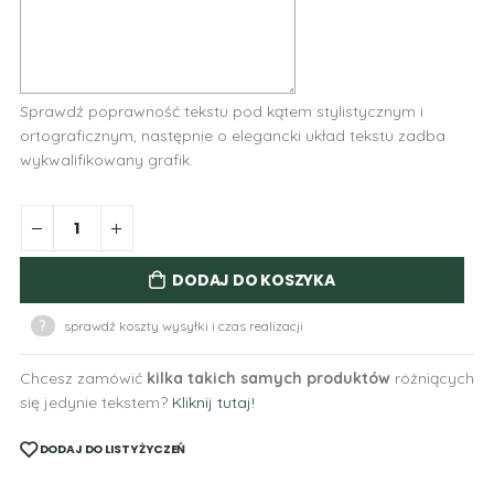
Sprawdź poprawność tekstu pod kątem stylistycznym i
ortograficznym, następnie o elegancki układ tekstu zadba
wykwalifikowany grafik.
DODAJ DO KOSZYKA
?
sprawdź koszty wysyłki i czas realizacji
Chcesz zamówić
kilka takich samych produktów
różniących
się jedynie tekstem?
Kliknij tutaj!
DODAJ DO LISTY ŻYCZEŃ