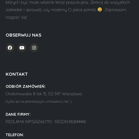
których być może właśnie teraz poszukujesz. Zerknij do wszystkich
zakładek i sprawdź, czy możemy Ci jakoś pomóc
Zapraszam,
rozgość się!
OBSERWUJ NAS
KONTAKT
ODBIÓR ZAMÓWIEŃ:
Chotomowska 8 lok 15, 02-347 Warszawa
(tylko po wcześniejszym umówieniu tel. )
DANE FIRMY:
REDLAMA NIP:5262667110 REGON:142844446
TELEFON: