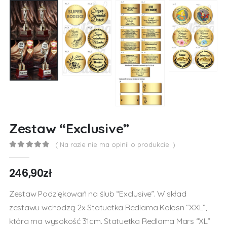
Zestaw “Exclusive”
( Na razie nie ma opinii o produkcie. )
0
out of 5
246,90
zł
Zestaw Podziękowań na ślub “Exclusive”. W skład
zestawu wchodzą 2x Statuetka Redlama Kolosn “XXL”,
która ma wysokość 31cm. Statuetka Redlama Mars “XL”