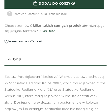
DODAJ DO KOSZYKA
?
sprawdź koszty wysyłki i czas realizacji
Chcesz zamówić
kilka takich samych produktów
różniących
się jedynie tekstem?
Kliknij tutaj!
DODAJ DO LISTY ŻYCZEŃ
OPIS
Zestaw Podziękowań “Exclusive” W skład zestawu wchodzą
2x Statuetka Redlama Kolos “XXL”, która ma wysokość 31cm.
Statuetka Redlama Mars “XL” oraz Statuetka Redlama
Wenus “XL”, które mają wysokość 26cm. Kolor statuetek
złoty. Dostępna na eksluzywnym postumencie w kolorze
brązowym lub czarnym. Statuetka idealnie nadaje się na