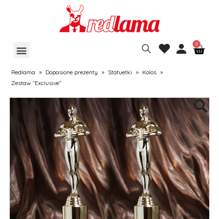
Redlama
»
Dopasione prezenty
»
Statuetki
»
Kolos
»
Zestaw “Exclusive”