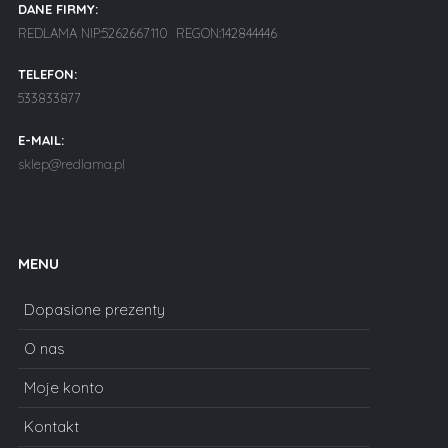
DANE FIRMY:
REDLAMA NIP:5262667110 REGON:142844446
TELEFON:
533833877
E-MAIL:
sklep@redlama.pl
MENU
Dopasione prezenty
O nas
Moje konto
Kontakt