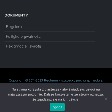
DOKUMENTY
Regulamin
Polityka prywatności
Reklamacje i zwroty
Copyright © 2011-2023 Redlama - statuetki, puchary, medale,
dyplomy, statuetki szklane, prezenty na urodziny, podziękowania,
oskary. Wszelkie prawa zastrzeżone.
Ta strona korzysta z ciasteczek aby świadczyć usługi na
najwyższym poziomie. Dalsze korzystanie ze strony oznacza,
że zgadzasz się na ich użycie.
Zgoda