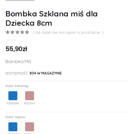
Bombka Szklana miś dla
Dziecka 8cm
( Na razie nie ma opinii o produkcie. )
0
out of 5
55,90
zł
Bombka Miś
DOSTĘPNOŚĆ:
804 W MAGAZYNIE
Kolor kokardy
NIEBIESKI
RÓŻOWY
Kolor napisu