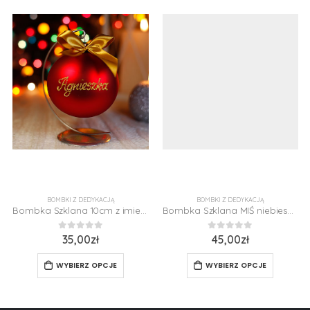
BOMBKI Z DEDYKACJĄ
BOMBKI Z DEDYKACJĄ
Bombka Szklana 10cm z imieniem
Bombka Szklana MIŚ niebieski 8 cm z imieniem dedykacją
0
z 5
0
z 5
35,00
zł
45,00
zł
WYBIERZ OPCJE
WYBIERZ OPCJE