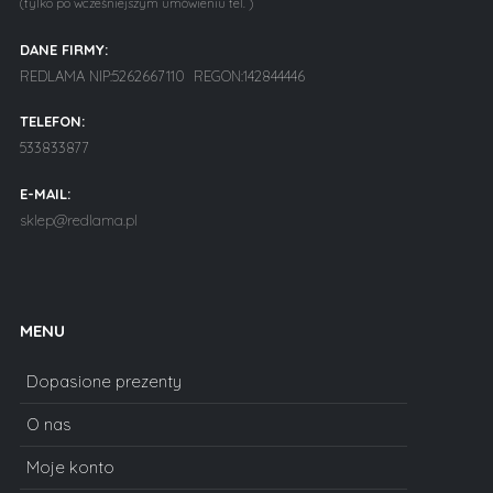
(tylko po wcześniejszym umówieniu tel. )
DANE FIRMY:
REDLAMA NIP:5262667110 REGON:142844446
TELEFON:
533833877
E-MAIL:
sklep@redlama.pl
MENU
Dopasione prezenty
O nas
Moje konto