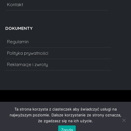
Kontakt
DOKUMENTY
Regulamin
Polityka prywatności
Reklamacje i zwroty
Copyright © 2011-2023 Redlama - statuetki, puchary, medale,
Ta strona korzysta z ciasteczek aby świadczyć usługi na
dyplomy, statuetki szklane, prezenty na urodziny, podziękowania,
oskary. Wszelkie prawa zastrzeżone.
najwyższym poziomie. Dalsze korzystanie ze strony oznacza,
że zgadzasz się na ich użycie.
Zgoda