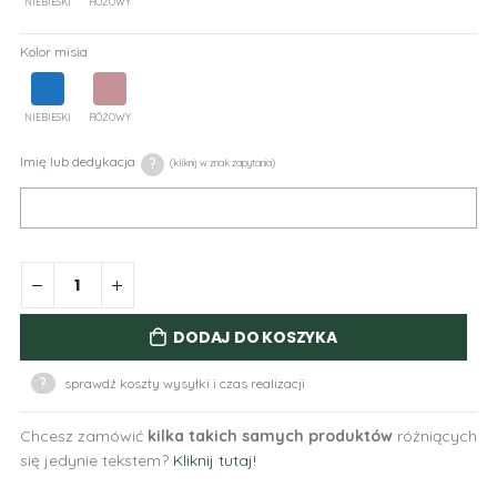
NIEBIESKI
RÓŻOWY
Kolor misia
NIEBIESKI
RÓŻOWY
Imię lub dedykacja
?
DODAJ DO KOSZYKA
?
sprawdź koszty wysyłki i czas realizacji
Chcesz zamówić
kilka takich samych produktów
różniących
się jedynie tekstem?
Kliknij tutaj!