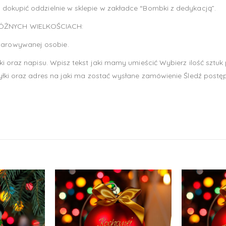
dokupić oddzielnie w sklepie w zakładce “Bombki z dedykacją”.
RÓŻNYCH WIELKOŚCIACH:
arowywanej osobie.
i oraz napisu. Wpisz tekst jaki mamy umieścić Wybierz ilość sztuk 
yłki oraz adres na jaki ma zostać wysłane zamówienie Śledź postęp