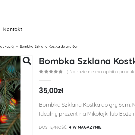
Kontakt
edykacją
»
Bombka Szklana Kostka do gry 6cm
Bombka Szklana Kost
( Na razie nie ma opinii o produkc
0
out of 5
35,00
zł
Bombka Szklana Kostka do gry 6cm. M
Idealny prezent na Mikołajki lub Boże 
DOSTĘPNOŚĆ:
4 W MAGAZYNIE