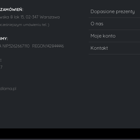
 ZAMÓWIEŃ:
Dopasione prezenty
ska 8 lok 15, 02-347 Warszawa
O nas
wcześniejszym umówieniu tel. )
Moje konto
RMY:
NIP:5262667110 REGON:142844446
Kontakt
:
77
dlama.pl