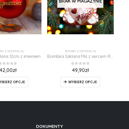
BRAK W MAGAZYNIE
KI Z DEDYKACJĄ
BOMBKI Z DEDYKACJĄ
ana 12cm z imieniem
Bombka Szklana Miś z sercem Różowy 9,5cm
0
z 5
0
z 5
42,00
zł
49,90
zł
YBIERZ OPCJE
WYBIERZ OPCJE
DOKUMENTY