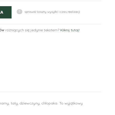
KA
?
sprawdź koszty wysyłki i czas realizacji
tów
różniących się jedynie tekstem?
Kliknij tutaj!
mamy, taty, dziewczyny, chłopaka. To wyjątkowy