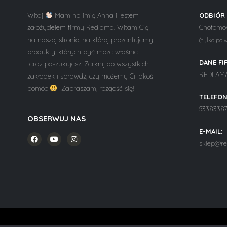
Witaj
Mam na imię Anna i jestem
ODBIÓR
założycielem firmy Redlama. Witam Cię
Chotomow
na naszej stronie, na której prezentujemy
(tylko po 
produkty, których być może właśnie
DANE FI
teraz poszukujesz. Zerknij do wszystkich
REDLAMA 
zakładek i sprawdź, czy możemy Ci jakoś
pomóc
Zapraszam, rozgość się!
TELEFON
5338338
OBSERWUJ NAS
E-MAIL:
sklep@re