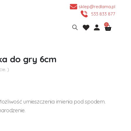
sklep@redlama.pl
533 833 877
ka do gry 6cm
ie. )
ożliwość umieszczenia imienia pod spodem.
narodzenie.