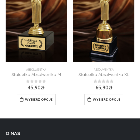
ABSOLWENTKA
ABSOLWENTKA
Statuetka Absolwentka M
Statuetka Absolwentka XL
0
z 5
0
z 5
45,90
zł
65,90
zł
WYBIERZ OPCJE
WYBIERZ OPCJE
O NAS