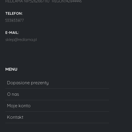
REDLAMA NIP:5262667110 REGON:142844446
TELEFON:
533833877
E-MAIL:
sklep@redlama.pl
MENU
Dopasione prezenty
O nas
Moje konto
Kontakt