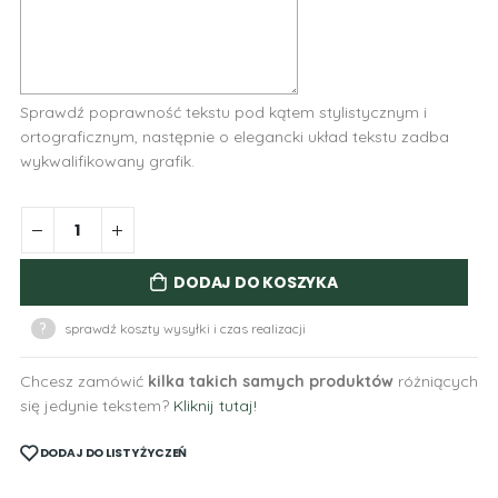
Sprawdź poprawność tekstu pod kątem stylistycznym i
ortograficznym, następnie o elegancki układ tekstu zadba
wykwalifikowany grafik.
DODAJ DO KOSZYKA
?
sprawdź koszty wysyłki i czas realizacji
Chcesz zamówić
kilka takich samych produktów
różniących
się jedynie tekstem?
Kliknij tutaj!
DODAJ DO LISTY ŻYCZEŃ