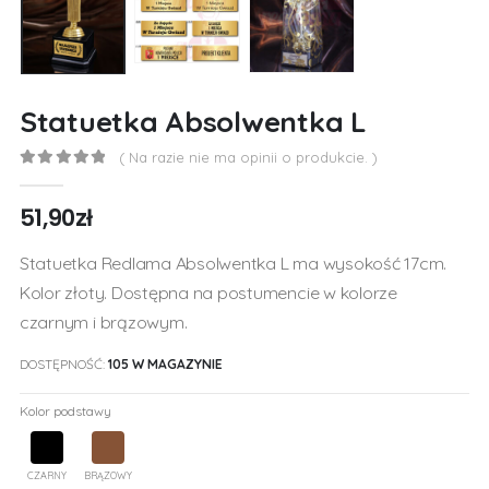
Statuetka Absolwentka L
( Na razie nie ma opinii o produkcie. )
0
out of 5
51,90
zł
Statuetka Redlama Absolwentka L ma wysokość 17cm.
Kolor złoty. Dostępna na postumencie w kolorze
czarnym i brązowym.
DOSTĘPNOŚĆ:
105 W MAGAZYNIE
Kolor podstawy
CZARNY
BRĄZOWY