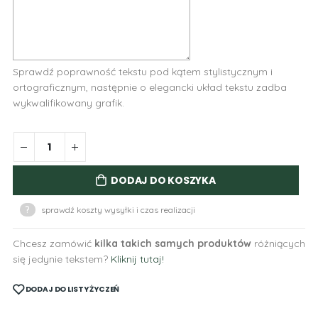
Sprawdź poprawność tekstu pod kątem stylistycznym i
ortograficznym, następnie o elegancki układ tekstu zadba
wykwalifikowany grafik.
DODAJ DO KOSZYKA
?
sprawdź koszty wysyłki i czas realizacji
Chcesz zamówić
kilka takich samych produktów
różniących
się jedynie tekstem?
Kliknij tutaj!
DODAJ DO LISTY ŻYCZEŃ