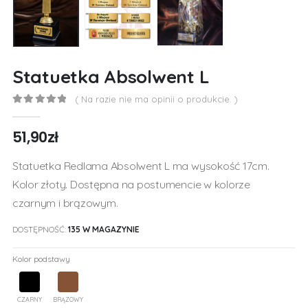
Statuetka Absolwent L
( Na razie nie ma opinii o produkcie. )
0
out of 5
51,90
zł
Statuetka Redlama Absolwent L ma wysokość 17cm.
Kolor złoty. Dostępna na postumencie w kolorze
czarnym i brązowym.
DOSTĘPNOŚĆ:
135 W MAGAZYNIE
Kolor podstawy
CZARNY
BRĄZOWY