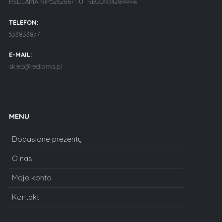
REDLAMA NIP:5262667110 REGON:142844446
TELEFON:
533833877
E-MAIL:
sklep@redlama.pl
MENU
Dopasione prezenty
O nas
Moje konto
Kontakt