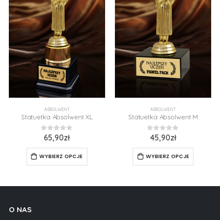
ABSOLWENT
ABSOLWENT
Statuetka Absolwent XL
Statuetka Absolwent M
0
z 5
0
z 5
65,90
zł
45,90
zł
WYBIERZ OPCJE
WYBIERZ OPCJE
O NAS